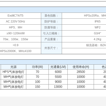
ExdⅡCT4/T5
显色指数：
HPS≥20Ra、MH
AC 220V 50Hz
防护等级：
IP65
HPS、MH
防腐等级：
WF2
≥90~120lm/W
引入口规格：
G3/4”
70w、100w、150w
产品重量：
4.2Kg
>0.9
镇流器箱：BZA
外形尺寸：
HPS≥2000K、MH≥4100
光源
功率(W)
光通量(LM)
使用寿命(H)
色温
HPS气体放电灯
70
6000
28500
2
MH气体放电灯
70
5500
10000
4
MH气体放电灯
100
9000
10000
4
MH气体放电灯
150
13000
10000
4