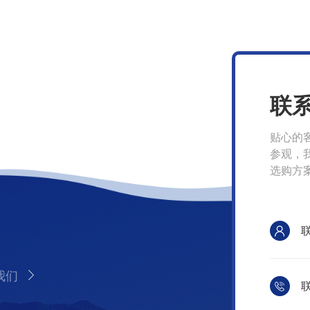
联
贴心的
参观，
选购方
我们
联