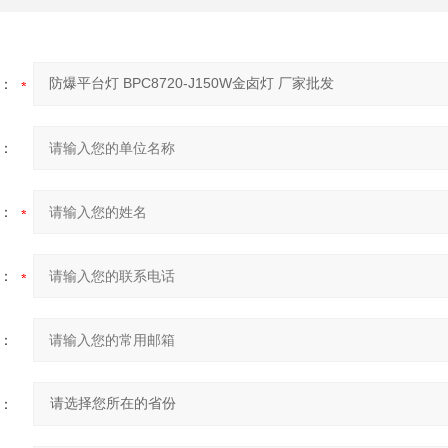
：
：
：
：
：
：