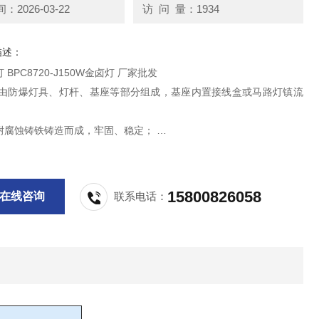
2026-03-22
访 问 量：1934
描述：
BPC8720-J150W金卤灯 厂家批发
灯由防爆灯具、灯杆、基座等部分组成，基座内置接线盒或马路灯镇流
耐腐蚀铸铁铸造而成，牢固、稳定；
杆采用插接式连接，灯具可水平360 任意调节；
采用镀锌钢管焊接，表面采用粉末静电喷塑，美观，耐腐蚀性能好；
15800826058
在线咨询
联系电话：