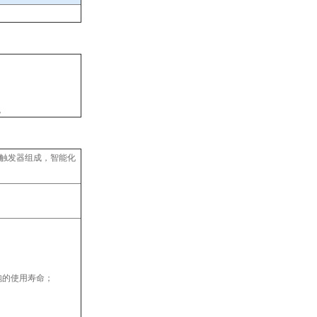
。
及触发器组成，智能化
泡的使用寿命；
；