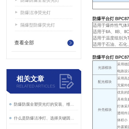
防爆防腐全塑荧光灯
防爆洁净荧光灯
防爆平台灯 BPC87
隔爆型防爆荧光灯
适用于爆炸性气体
适用于ⅡA、ⅡB、
适用于温度组别为T
查看全部
适用于石油、石化
防爆平台灯 BPC87
采用德
光源模块
电路设
相关文章
采用高
配光模块
无紫外
RELATED ARTICLES
优良的
具有良
防爆防腐全塑荧光灯的安装、维护与安全要点
灯体采
外壳模块
透明件
什么是防爆洁净灯、选择关键因素？
体积小
外露紧