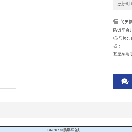
更新时间：
简要
防爆平台灯 
Ⅰ型马路
器；
基座采用
弯杆与直
灯杆部分
BPC8720防爆平台灯