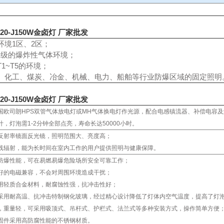
20-J150W金卤灯 厂家批发
环境1区、2区；
ⅡC级的爆炸性气体环境；
1~T5的环境；
、化工、煤炭、冶金、机械、电力、船舶等行业防爆区域的固定照明
20-J150W金卤灯 厂家批发
国欧司朗HPS双管气体放电灯或MH气体换电灯作光源，配合电感镇流器、补偿电容
计，灯泡需1-2分钟全部点亮，寿命长达50000小时。
反射率镜面反光镜，照明范围大、亮度高；
线辐射，能为长时间在室内工作的用户提供照明与健康保障。
防爆性能，可在易燃易爆危险场所安全可靠工作；
好的电磁兼容，不会对周围环境造成干扰；
用轻质合金材料，耐腐蚀性强，抗冲击性好；
采用耐高温、抗冲击特制钢化玻璃，经过精心设计降低了灯体内空气温度，提高了灯
，重量轻，可采用吸顶式、吊杆式、护栏式、法兰式等多种安装方式，操作简单方便
固件采用高防腐性能的不锈钢材质。