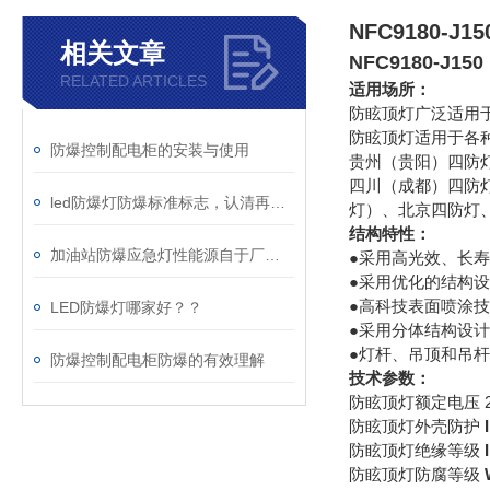
NFC9180-J
相关文章
NFC9180-J1
RELATED ARTICLES
适用场所：
防眩顶灯广泛适用
防眩顶灯适用于各
防爆控制配电柜的安装与使用
贵州（贵阳）四防
四川（成都）四防
led防爆灯防爆标准标志，认清再用更安全
灯）、北京四防灯
结构特性：
加油站防爆应急灯性能源自于厂家精心的布局设计
●采用高光效、长
●采用优化的结构
●高科技表面喷涂
LED防爆灯哪家好？？
●采用分体结构设
●灯杆、吊顶和吊
防爆控制配电柜防爆的有效理解
技术参数：
防眩顶灯额定电压 22
防眩顶灯外壳防护
防眩顶灯绝缘等级
I
防眩顶灯防腐等级