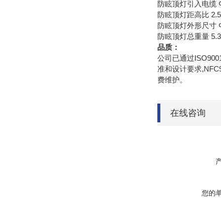
防眩顶灯引入电缆 Φ
防眩顶灯距高比 2.5
防眩顶灯外形尺寸 Φ2
防眩顶灯总重量 5.3
品质：
公司已通过ISO90
准和设计要求,NF
费维护。
在线咨询
您的