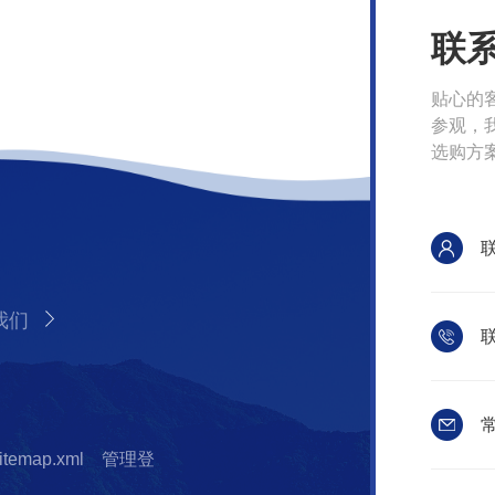
联
贴心的
参观，
选购方
我们
联
常
itemap.xml
管理登