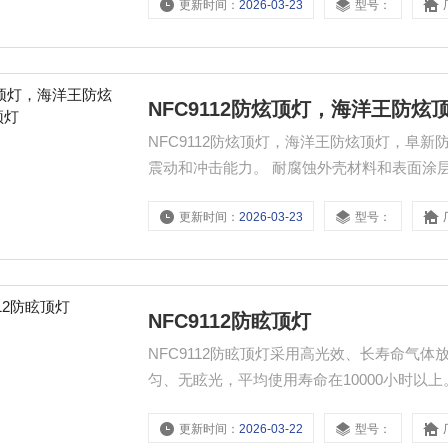
更新时间：
2026-03-23
型号：
NFC9112防炫顶灯，海洋王防
NFC9112防炫顶灯，海洋王防炫顶灯，阜新防炫顶灯 采用优化的结构设计和高强度铝合金
震动和冲击能力。 耐腐蚀外壳材料和表面涂层处理，确保灯具在恶劣环境中*、不生锈。 轻轻翻转透明件即
可更换灯泡，十分方便。
更新时间：
2026-03-23
型号：
NFC9112防眩顶灯
NFC9112防眩顶灯采用高光效、长寿命气
匀、无眩光，平均使用寿命在10000小时以上
更新时间：
2026-03-22
型号：