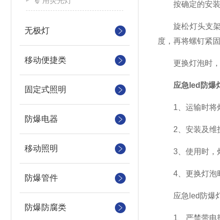
矿用荧光灯
按确定的安装位
旋松灯头支架底
无极灯
度，再将螺钉紧
移动便捷类
更换灯泡时，用
应急led防爆
固定式照明
1、运输时将灯
防爆电器
2、安装及维护
移动照明
3、使用时，灯
4、更换灯泡时
防爆管件
应急led防爆
防爆防腐类
1、严禁带电