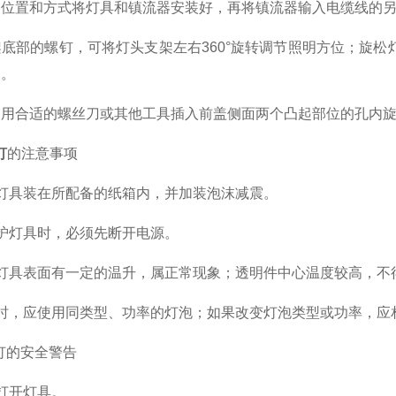
置和方式将灯具和镇流器安装好，再将镇流器输入电缆线的另一
部的螺钉，可将灯头支架左右360°旋转调节照明方位；旋松
固。
合适的螺丝刀或其他工具插入前盖侧面两个凸起部位的孔内旋
灯
的注意事项
具装在所配备的纸箱内，并加装泡沫减震。
灯具时，必须先断开电源。
具表面有一定的温升，属正常现象；透明件中心温度较高，不
，应使用同类型、功率的灯泡；如果改变灯泡类型或功率，应
灯的安全警告
打开灯具。