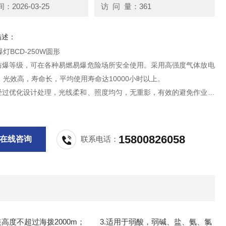
2026-03-25
访 问 量：361
描述：
灯BCD-250W圆形
型防爆等级，可在各种易燃易爆危险场所安全使用。采用高强度气体放电
，光效高，寿命长，平均使用寿命达10000小时以上。
件经过优化设计处理，光线柔和、照度均匀，无重影，有效的避免作业施
睛不适和疲劳感。
15800826058
在线咨询
联系电话：
安装高度不超过海拨2000m； 3.适用于弱酸，弱碱、盐、氨、氯