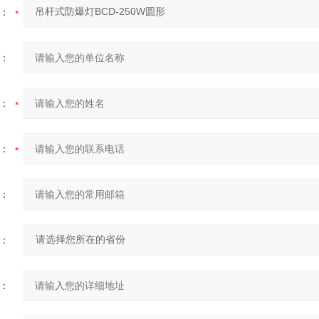
：
：
：
：
：
：
：