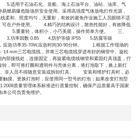
 5.适用于石油石化、造船、海上石油平台、油站、油库、气
易燃易爆危险场所安全使用。采用高强度气体放电灯作光源，
，光线柔和、照度均匀，无重影，有效的避免作业施工人员眼睛不适
，可在户外使用。 4.精巧的结构设计，散热性能好，有效降低
扰。 5.重量轻，体积小，小巧美观，操作简单方便。 三、
A,T4 3.功率因数 0.85 4.防护等级 IP55 5.防腐等级
急，应急功率35-70W,应急时间30-90分钟。 1.根据工作现场的
 14 mm三芯电缆线，并将三芯电缆线穿进布好的钢管中。旋松
到内部接线处，连接固定，再旋紧电缆线钢管和紧固灯具顶盖，拧
旋转，即可将灯圈和透明件与壳体分离，将灯泡取下，换上新灯
2、非人员不得随意安装或拆卸灯具。 安装和维护灯具时，必
要触摸。更换灯泡时，应使用同一型号的灯泡；如果改变灯泡型
:2008质量管理体系标准进行质量控制，确保产品质量高于国家
由本公司负责免维护。