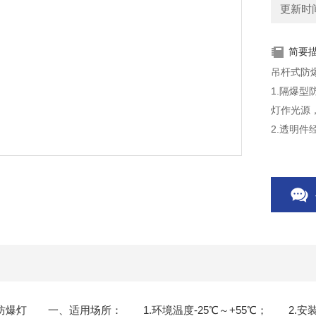
更新时间：
简要
吊杆式防爆
1.隔爆
灯作光源
2.透明
工人员眼
爆型防爆灯 一、适用场所： 1.环境温度-25℃～+55℃； 2.