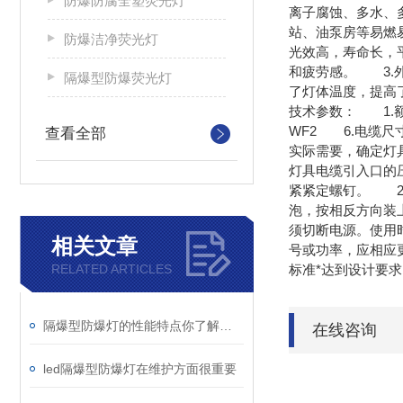
防爆防腐全塑荧光灯
离子腐蚀、多水、
站、油泵房等易燃
防爆洁净荧光灯
光效高，寿命长，
和疲劳感。 3.
隔爆型防爆荧光灯
了灯体温度，提高
技术参数： 1.额定电
WF2 6.电缆尺寸
查看全部
实际需要，确定灯
灯具电缆引入口的
紧紧定螺钉。 2
泡，按相反方向装
须切断电源。使用
相关文章
号或功率，应相应
RELATED ARTICLES
标准*达到设计要
隔爆型防爆灯的性能特点你了解多少
在线咨询
led隔爆型防爆灯在维护方面很重要