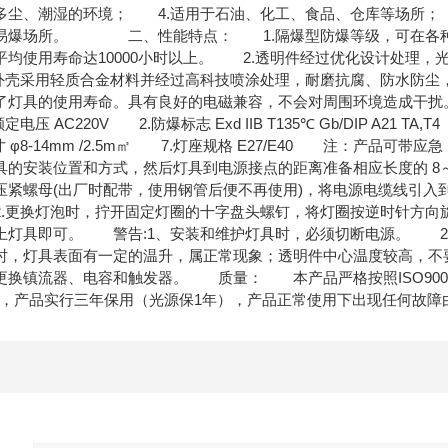
多尘、潮湿的环境； 4.适用于石油、化工、食品、仓库等场所；
易爆场所。 二、性能特点： 1.隔爆型防爆等级，可在各种
平均使用寿命达10000小时以上。 2.透明件经过优化设计处理
外壳采用轻质合金材料并经过高科技喷涂处理，耐磨抗腐、防水防尘
了灯具的使用寿命。具有良好的电磁兼容，不会对周围环境造成干
压 AC220V 2.防爆标志 Exd IIB T135℃ Gb/DIP A21 T
 φ8-14mm /2.5m㎡ 7.灯座规格 E27/E40 注：产品可带应
具的安装位置和方式，然后灯具到电源接点的距离准备相应长度的 8～
压紧螺母(出厂时配带，使用钢管后便不再使用)，将电源电缆线引入
.更换灯泡时，拧开固定灯圈的十字盘头螺钉，将灯圈按逆时针方向
上灯具即可。 警告:1、安装和维护灯具时，必须切断电源。 
时，灯具表面有一定的温升，属正常现象；透明件中心温度较高，不
更换镇流器、电容和触发器。 质量： 本产品严格按照ISO9001
求，产品实行三年保用（光源保1年），产品正常使用下出现任何故障