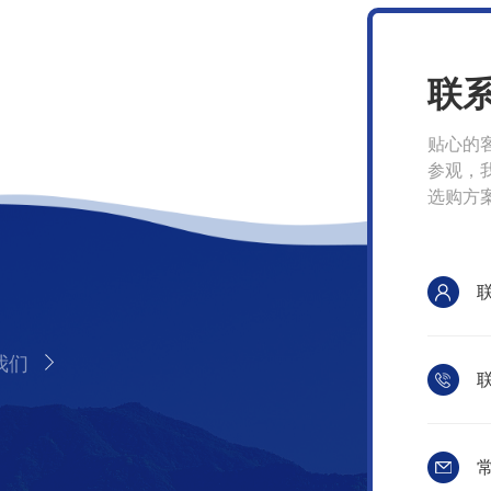
联
贴心的
参观，
选购方
我们
联
常