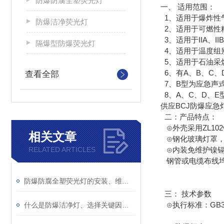
防爆防腐全塑荧光灯
一、 适用范围：
1、适用于爆炸性
防爆洁净荧光灯
2、适用于可燃性粉
3、适用于IIA、I
隔爆型防爆荧光灯
4、适用于温度组别
5、适用于石油采
6、有A、B、C、
查看全部
7、B型为应急声
8、A、C、D、
供应BCJ防爆应
二：产品特点：
⊙外壳采用ZL10
相关文章
⊙钢化玻璃灯罩，
RELATED ARTICLES
⊙内装免维护镍镉
钢管或电缆布线
防爆防腐全塑荧光灯的安装、维护与安全要点
三： 技术参数
⊙执行标准：GB3836.1
什么是防爆洁净灯、选择关键因素？