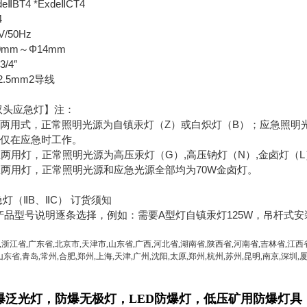
BT4 *ExdeⅡCT4
4
50Hz
mm～Φ14mm
4″
.5mm2导线
双头应急灯】注：
两用式，正常照明光源为自镇汞灯（Z）或白炽灯（B）；应急照明
仅在应急时工作。
两用灯，正常照明光源为高压汞灯（G）,高压钠灯（N）,金卤灯（
两用灯，正常照明光源和应急光源全部均为70W金卤灯。
灯（ⅡB、ⅡC） 订货须知
产品型号说明逐条选择，例如：需要A型灯自镇汞灯125W，吊杆式安装，
,浙江省,广东省,北京市,天津市,山东省,广西,河北省,湖南省,陕西省,河南省,吉林省,江
西
山东省,青岛,常州,合肥,郑州,上海,天津,广州,沈阳,太原,郑州,杭州,苏州,昆明,南京,深圳,厦
爆泛光灯，防爆无极灯，LED防爆灯，
低压矿用防爆灯具