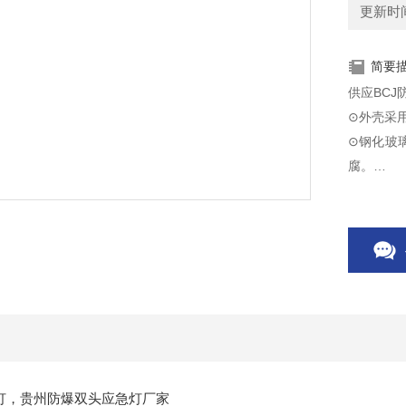
更新时间：
简要
供应BC
⊙外壳采用
⊙钢化玻
腐。
⊙内装免
动点亮。
钢管或电
急灯，贵州防爆双头应急灯厂家