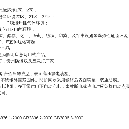
气体环境1区、2区；
尘环境20区、21区、22区；
IB、IIC级爆炸性气体环境；
为T1-T4的环境；
炼、储存、化工、医药、纺织、印染、及军事设施等爆炸性危险环境
D、E五种规格可选；
式产品；
E型为照明应急两用式产品。
急灯，贵州防爆双头应急灯厂家
2铝合金压铸成型，表面高压静电喷塑。
不锈钢外露紧固件。防护网罩采用镀锌后表面喷塑，双重防腐。
电池组，在正常供电下自动充电，事故断电或停电时应急灯自动点
均可。
-2000,GB3836.2-2000,GB3836.3-2000