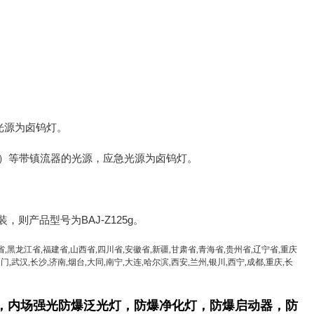
光源为卤钨灯。
L）等带镇流器的光源，应急光源为卤钨灯。
则产品型号为BAJ-Z125g。
省,黑龙江省,福建省,山西省,四川省,安徽省,新疆,甘肃省,青海省,贵州省,辽宁省,重庆
门,武汉,长沙,济南,烟台,大同,南宁,大连,哈尔滨,西安,兰州,银川,西宁,成都,重庆,长
，
内场强光防爆泛光灯
，防爆净化灯
，防爆启动器，防