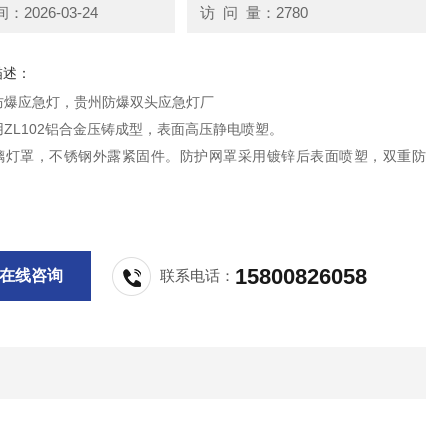
2026-03-24
访 问 量：2780
描述：
J防爆应急灯，贵州防爆双头应急灯厂
ZL102铝合金压铸成型，表面高压静电喷塑。
璃灯罩，不锈钢外露紧固件。防护网罩采用镀锌后表面喷塑，双重防
维护镍镉电池组，在正常供电下自动充电，事故断电或停电时应急灯自
缆布线均可。
15800826058
在线咨询
联系电话：