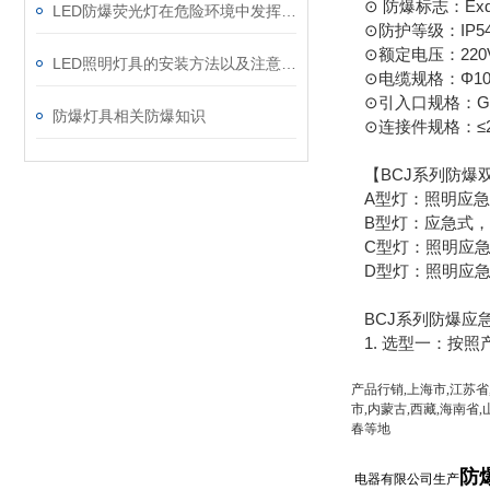
⊙ 防爆标志：ExdeⅡ
LED防爆荧光灯在危险环境中发挥着重要作用
⊙防护等级：IP5
⊙额定电压：220V/
LED照明灯具的安装方法以及注意事项
⊙电缆规格：Φ10
⊙引入口规格：G3/
防爆灯具相关防爆知识
⊙连接件规格：≤2
【BCJ系列防爆
A型灯：照明应急
B型灯：应急式，
C型灯：照明应急
D型灯：照明应急
BCJ系列防爆应急
1. 选型一：按照
产品行销,上海市,江苏省
市,内蒙古,西藏,海南省,
春等地
防
电器有限公司生产