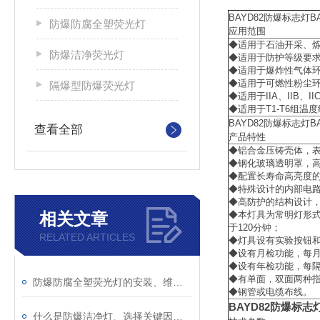
BAYD82防爆标志灯BA
防爆防腐全塑荧光灯
应用范围
◆适用于石油开采、
防爆洁净荧光灯
◆适用于防护等级要
◆适用于爆炸性气体环
◆适用于可燃性粉尘环境
隔爆型防爆荧光灯
◆适用于IIA、IIB、
◆适用于T1-T6组温
BAYD82防爆标志灯BA
查看全部
产品特性
◆铝合金压铸壳体，
◆钢化玻璃透明罩，
◆配置长寿命高亮度的
◆特殊设计的内部电
◆高防护的结构设计，
相关文章
◆本灯具为常明灯形
于120分钟；
RELATED ARTICLES
◆灯具设有实验按钮
◆设有月检功能，每月
◆设有年检功能，每
◆有单面，双面两种指
防爆防腐全塑荧光灯的安装、维护与安全要点
◆钢管或电缆布线。
BAYD82防爆标志灯
什么是防爆洁净灯、选择关键因素？