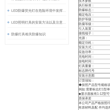
技术参数
执行标准：
防爆标志：
LED防爆荧光灯在危险环境中发挥着重要作用
额定电压：
防护等级：
LED照明灯具的安装方法以及注意事项
防腐等级：
引入装置：
接线端子：
防爆灯具相关防爆知识
光源：
额定功耗：
安装方式：
应急功率：
充电时间：
放电时间：
灯具重量：
标志牌代号
安装示意图
订货须知：
◆按照产品型号规格
例如:需要标志灯1型单面，吸
◆显示面板有1-12型
质保承若
本公司产品严格按照I
有原材料及配 件均