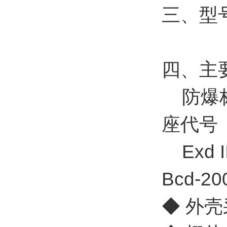
三、型
四、主
防爆标志
座代号
Exd II
Bcd-
◆ 外