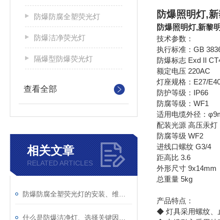
防爆照明灯,新
防爆防腐全塑荧光灯
防爆照明灯,新黎明
防爆洁净荧光灯
技术参数：
执行标准：GB 3836.
隔爆型防爆荧光灯
防爆标志 Exd II CT
额定电压 220AC
灯座规格：E27/E4
查看全部
防护等级：IP66
防腐等级：WF1
适用电缆外径：φ9m
配装光源 高压汞
防腐等级 WF2
进线口螺纹 G3/4
相关文章
距高比 3.6
RELATED ARTICLES
外形尺寸 9x14mm
总重量 5kg
防爆防腐全塑荧光灯的安装、维护与安全要点
产品特点：
◆ 灯具采用螺纹
什么是防爆洁净灯、选择关键因素？