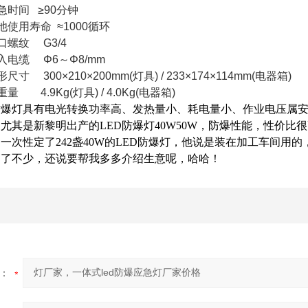
急时间 ≥90分钟
池使用寿命 ≈1000循环
口螺纹 G3/4
入电缆 Φ6～Φ8/mm
寸 300×210×200mm(灯具) / 233×174×114mm(电器箱)
 4.9Kg(灯具) / 4.0Kg(电器箱)
防爆灯具有电光转换功率高、发热量小、耗电量小、作业电压属
尤其是新黎明出产的LED防爆灯40W50W，防爆性能，性价
一次性定了242盏40W的LED防爆灯，他说是装在加工车间用的
高了不少，还说要帮我多多介绍生意呢，哈哈！
：