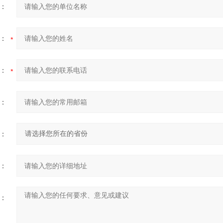
：
：
：
：
：
：
：