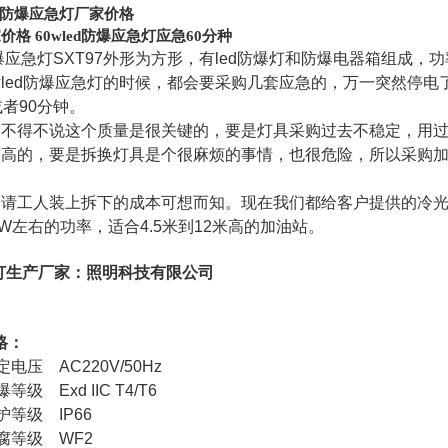
d防爆应急灯厂家价格
价格 60wled防爆应急灯应急60分种
防爆应急灯SXT97外形为方形，有led防爆灯和防爆电器箱组成，功
led防爆应急灯的时候，都会要采购几套应急的，万一突然停电了
或者90分钟。
，不得不说这个质量是很关键的，要是灯具采购过去不稳定，用
高的，要是拆换灯具是个很麻烦的事情，也很危险，所以采购加
请工人装上拆下的成本可想而知。现在我们都给客户提供的冷光源
0W左右的功率，适合4.5米到12米高的加油站。
灯
生产厂家：照明科技有限
公司
格：
定电压 AC220V/50Hz
级 Exd IIC T4/T6
护等级 IP66
腐等级 WF2