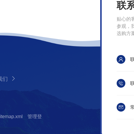
联
贴心的
参观，
选购方
我们
联
常
itemap.xml
管理登