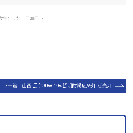
数字），如：三加四=7
下一篇：
山西-辽宁30W-50w照明防爆应急灯-泛光灯