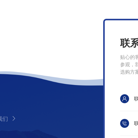
联
贴心的
参观，
选购方
我们
联