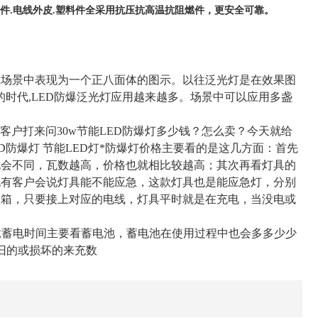
件.电线外皮.塑料件全采用抗压抗高温抗阻燃件，更安全可靠。
在场景中表现为一个正八面体的图示。以往泛光灯是在效果图
的时代,LED防爆泛光灯应用越来越多。场景中可以应用多盏
客户打来问30w节能LED防爆灯多少钱？怎么卖？今天就给
ED防爆灯 节能LED灯*防爆灯价格主要看的是这几方面：首先
也会不同，瓦数越高，价格也就相比较越高；其次再看灯具的
也有客户会说灯具能不能应急，这款灯具也是能应急灯，分别
急箱，只要接上对应的电线，灯具平时就是在充电，当没电或
，毕竟蓄电时间主要看蓄电池，蓄电池在使用过程中也会多多少少
是旧的或损坏的来充数