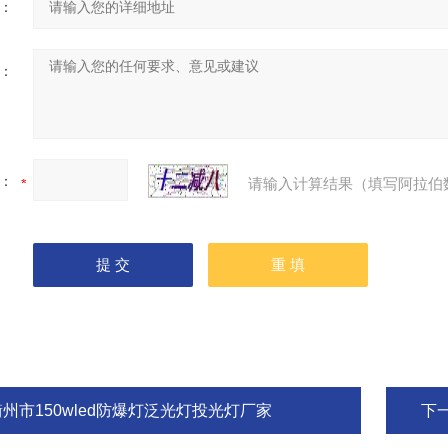
：
：
：
请输入计算结果（填写阿拉伯
衢州市150wled防爆灯泛光灯投光灯厂家
下