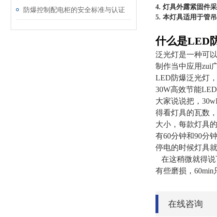
4. 灯具外露紧固
防爆控制配电柜的安全标准与认证
5. 本灯具适用于管
什么是LED
泛光灯
是一种可
制作当中应用zu
LED防爆泛光灯
30W高效节能LE
大家说说把，30
得看灯具的瓦数
大小，每款灯具
有60分钟和90
停电的时候灯具
在这稍微就得说
有些磨损，60m
在线咨询