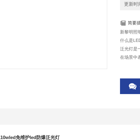
更新时间：
简要
新黎明照明
什么是LE
泛光灯是
在场景中
泛的一种
泛光灯应
30W高效
0wled免维护led防爆泛光灯