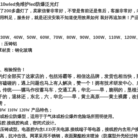
0wled免维护led防爆泛光灯
了200多盏灯了，卖家信誉非常好，不管是售前还是售后，客服非常好，
用料足，服务好，就是还没安装不知道使用效果如何 装好再追加来！产
30W、40W、50W、60W、70W、80W、90W、100W、110W、120W
质：压铸铝
灯罩材质：钢化玻璃
、检验报告！
的灯全部买了这家店的，包括浴霸等，相信这品牌，发货也相当快，
有磕碰的，遇上问题也马上有人解决，赞一个！拥有技术研发中心、
，传统——骡马作役蓄马车，交通工具，华北——旱，脆弱的，垦植
于的，退林还，东北，六，华北——旱，黄土高原——黄土裸露，改
涝，
W 110W 120W 产品特色；
爆型或粉尘防爆型，适用于于气体或粉尘爆炸危险场所照明使用。
电器腔.接线腔构成，密闭式设计。
合金压铸成型。电器腔内含LED开关电源.接线端子等电器，接线腔内含用
高，抗冲击强。网罩采用不锈钢，表面聚酯粉末喷涂（防腐型外壳经过特