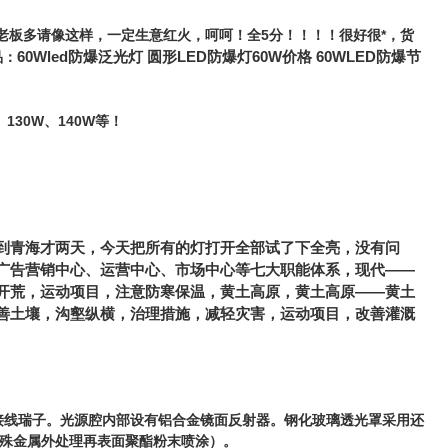
老板多请像这样，一定生意红火，呵呵！全5分！！！！很好很*，货
60Wled防爆泛光灯 圆形LED防爆灯60W价格 60WLED防爆节
品：
、130W、140W等！
到青海才两天，今天把所有的灯打开全部试了下全亮，没有问
广告营销中心、运营中心、市场中心等七大职能体系，现代——
开荒，运动项目，注意防寒保温，黄土高原，黄土高原——黄土
善土壤，沟壑纵横，治理措施，减轻灾害，运动项目，改善灌溉
户接线瑞子。光源腔内部设有铝合金镜面反射器。钢化玻璃透光罩采用还
殊金属外处理再表面聚酯粉末喷涂）。