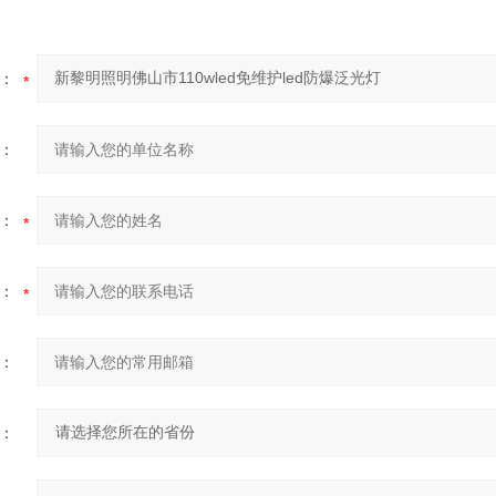
：
：
：
：
：
：