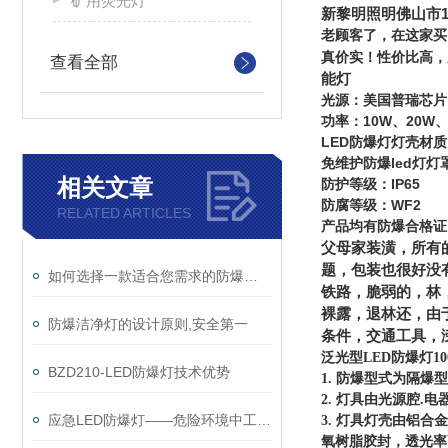
矿用荧光灯
新黎明照明佛山市11
老顾客了，在这家买
真价实！性价比高，
查看全部
能灯
光源：美国普瑞芯片
功率：10W、20W、
LED防爆灯灯壳材
免维护防爆led灯
相关文章
防护等级：IP65
防腐等级：WF2
RELATED ARTICLES
产品均有防爆合格证
父母家装潢，所有
题，包装也很好没
如何选择一款适合您需求的防爆洁净灯
铁路，脆弱的，林
裸露，退林还，由
防爆洁净灯的设计原则,安全第一
条件，交通工具，
泛光型LED防爆灯100
BZD210-LED防爆灯技术优势
1. 防爆型式为隔
2. 灯具由光源腔.
应急LED防爆灯——危险环境中工作的人员可靠的“伙伴”
3. 灯具灯壳由铝
氧树脂胶封，透光率