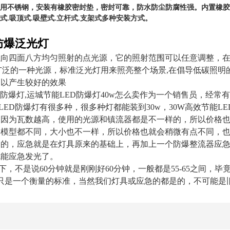
件采用不锈钢，安装有橡胶密封垫，密封可靠，防水防尘防腐性强。内置橡胶
吊式.吸顶式.吸壁式.立杆式.支架式多种安装方式。
防爆泛光灯
以向四面八方均匀照射的点光源，它的照射范围可以任意调整，
i广泛的一种光源，标准泛光灯用来照亮整个场景,在倡导低碳照明
，以产生较好的效果
D防爆灯,
运城
节能LED防爆灯
40
w怎么卖作为一个销售员，经常有
wLED防爆灯有很多种，很多种灯都能装到30w，30W高效节能L
，因为瓦数越高，使用的光源和镇流器都是不一样的，所以价格
的模型都不同，大小也不一样，所以价格也就会稍微有点不同，
分钟的，应急就是在灯具原来的基础上，再加上一个防爆整流器应
就能应急发光了。
下，不是说60分钟就是刚刚好60分钟，一般都是55-65之间
in只是一个衡量的标准，当然我们灯具或应急的都是的，不可能