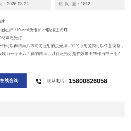
2026-03-24
访 问 量：1812
描述：
佛山市110wled免维护led防爆泛光灯
D防爆泛光灯
一种可以向四面八方均匀照射的点光源，它的照射范围可以任意调整，
表现为一个正八面体的图示。以往泛光灯是在效果图制作当中应用Z广
光源，标准泛光灯用来照亮整个场景,在倡导低碳照明的时代,LED防爆
用越来越多。场景中可以应用多盏LED防爆泛光灯，以产生较好的效果
节能LED防爆灯
15800826058
在线咨询
联系电话：