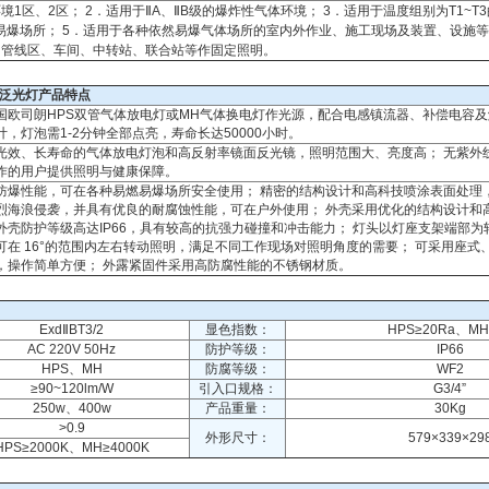
1区、2区； 2．适用于ⅡA、ⅡB级的爆炸性气体环境； 3．适用于温度组别为T1~T
易爆场所； 5．适用于各种依然易爆气体场所的室内外作业、施工现场及装置、设施
、管线区、车间、中转站、联合站等作固定照明。
光泛光灯产品特点
国欧司朗HPS双管气体放电灯或MH气体换电灯作光源，配合电感镇流器、补偿电容
计，灯泡需1-2分钟全部点亮，寿命长达50000小时。
光效、长寿命的气体放电灯泡和高反射率镜面反光镜，照明范围大、亮度高； 无紫外
作的用户提供照明与健康保障。
防爆性能，可在各种易燃易爆场所安全使用； 精密的结构设计和高科技喷涂表面处理
烈海浪侵袭，并具有优良的耐腐蚀性能，可在户外使用； 外壳采用优化的结构设计和
外壳防护等级高达IP66，具有较高的抗强力碰撞和冲击能力； 灯头以灯座支架端部为轴
可在 16°的范围内左右转动照明，满足不同工作现场对照明角度的需要； 可采用座式
，操作简单方便； 外露紧固件采用高防腐性能的不锈钢材质。
ExdⅡBT3/2
显色指数：
HPS≥20Ra、MH
AC 220V 50Hz
防护等级：
IP66
HPS、MH
防腐等级：
WF2
≥90~120lm/W
引入口规格：
G3/4”
250w、400w
产品重量：
30Kg
>0.9
外形尺寸：
579×339×29
HPS≥2000K、MH≥4000K