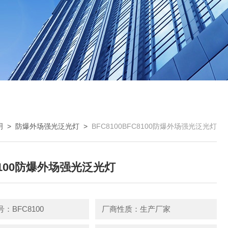
明
>
防爆外场强光泛光灯
>
BFC8100BFC8100防爆外场强光泛光灯
8100防爆外场强光泛光灯
：BFC8100
厂商性质：生产厂家