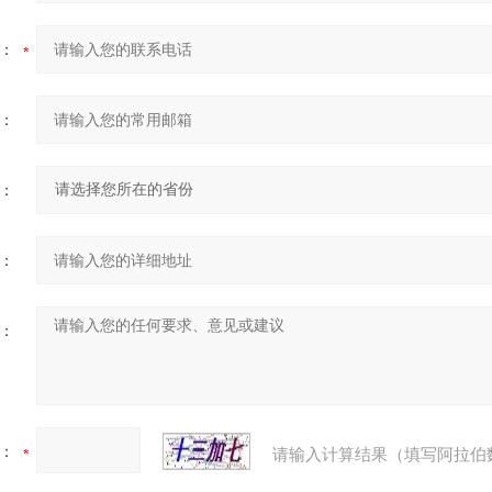
：
：
：
：
：
：
请输入计算结果（填写阿拉伯