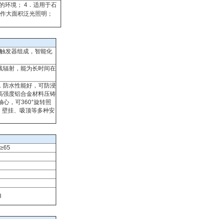
3的环境； 4．适用于石
等作大面积泛光照明；
及触发器组成，智能化
线辐射，能为长时间在
，防水性能好，可防浸
高强度铝合金材料压铸
心，可360°旋转照
、壁挂、吸顶等多种安
≥65
8