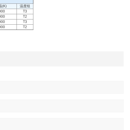
(K)
温度组
000
T3
000
T2
000
T3
000
T2