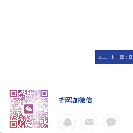
上一篇：
B
扫码加微信