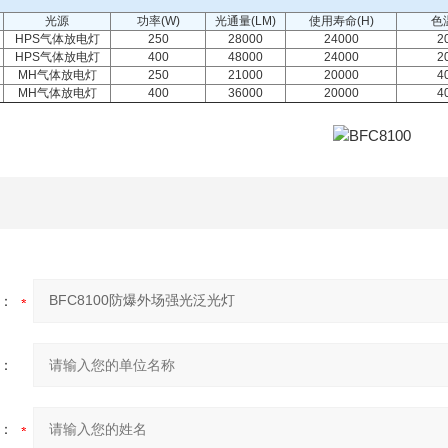
光源
功率(W)
光通量(LM)
使用寿命(H)
色温
HPS气体放电灯
250
28000
24000
2
HPS气体放电灯
400
48000
24000
2
MH气体放电灯
250
21000
20000
4
MH气体放电灯
400
36000
20000
4
：
：
：