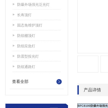
防爆外场强光泛光灯
长寿顶灯
固态免维护顶灯
防炫棚顶灯
防炫应急灯
防震型投光灯
防炫通路灯
查看全部
产品详情
BFC8100防爆外场强