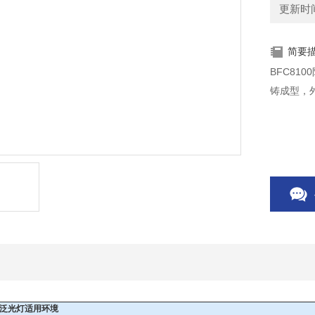
更新时间：
简要
BFC8
铸成型，
光泛光灯适用环境