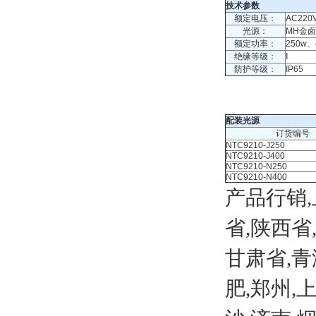
技术参数
额定电压：
AC220
光源：
MH金
额定功率：
250w、
绝缘等级：
Ⅰ
防护等级：
IP65
配装光源
订货编号
NTC9210-J250
NTC9210-J400
NTC9210-N250
NTC9210-N400
产品行销,
省,陕西省
甘肃省,青
肥,郑州,