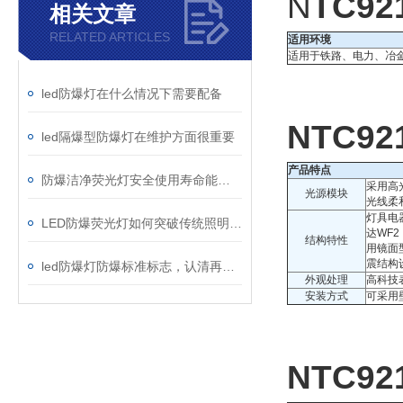
N
TC9
相关文章
RELATED ARTICLES
适用环境
适用于铁路、电力、冶
led防爆灯在什么情况下需要配备
NTC9
led隔爆型防爆灯在维护方面很重要
产品特点
防爆洁净荧光灯安全使用寿命能有多久
采用高
光源模块
光线柔
灯具电
LED防爆荧光灯如何突破传统照明的局限？
达WF
结构特性
用镜面
震结构
led防爆灯防爆标准标志，认清再用更安全
外观处理
高科技
安装方式
可采用
NTC9