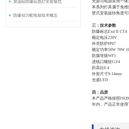
光源与电源采用一体
加油站防爆应急灯安装规范
本系列灯具属于免维
壁式安装旋转角度可
防爆动力配电箱技术概念
三：技术参数
防爆标志Exd II CT4
额定电压2
2
0V
外壳防护IP6
7
额定功率50W 70W 1
防腐等级WF1
进线口螺纹G3/4
距高比0.4
外形尺寸9-14mm
光源LED
四：品质
本产品严格按照ISO
年内，产品正常使用