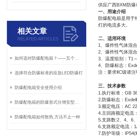
供应广西BXM防爆
一、用途介绍
防爆配电箱是用于
灯的电流多大。
相关文章
二、适用环境
RELATED ARTICLES
1、爆炸性气体混合
2、爆炸性气体混合
如何选对防爆配电箱？——五个关键问题帮你避坑
3、温度组别：T1～
4、防爆标志：ExdeⅡ
注：要求ⅡC级请注
选择符合防爆标准的应急LED防爆灯
三、
技术参数
防爆配电箱安全使用介绍
1.执行标准：GB 3836
2.防爆标志：ExdeⅡB
防爆配电箱的防爆形式分增安型和隔爆型
3.额定电压：AC 22
4.主回路额定电流：2
防爆配电箱如何散热,方法不止一种
5.支路数:2、4、6、
6.支路额定电流：1A
7.防护等级：IP54(Ⅱ