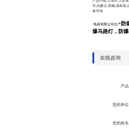
产品行销,上海市,江苏省
市,内蒙古,西藏,海南省,
春等地
防
电器有限公司生产
爆
马路灯
，
防爆
在线咨询
产品
您的单位
您的姓名