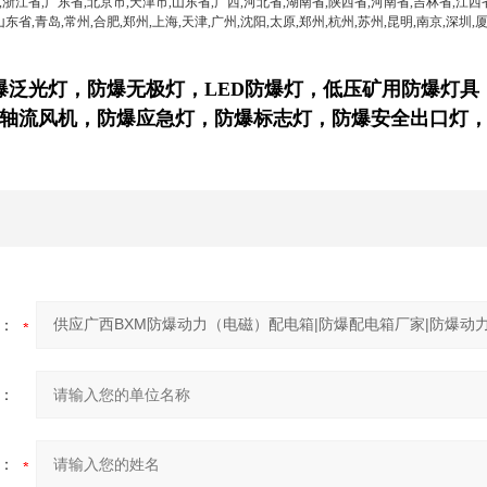
,浙江省,广东省,北京市,天津市,山东省,广西,河北省,湖南省,陕西省,河南省,吉林省,江西
山东省,青岛,常州,合肥,郑州,上海,天津,广州,沈阳,太原,郑州,杭州,苏州,昆明,南京,深圳,厦
爆泛光灯，防爆无极灯，LED防爆灯，
低压矿用防爆灯具
轴流风机
，防爆应急灯，防爆标志灯，防爆安全出口灯
：
：
：