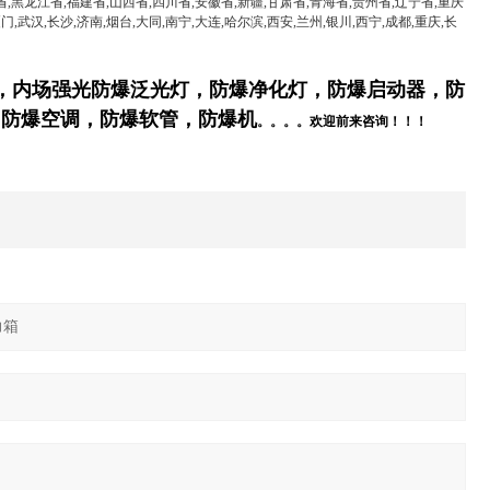
省,黑龙江省,福建省,山西省,四川省,安徽省,新疆,甘肃省,青海省,贵州省,辽宁省,重庆
门,武汉,长沙,济南,烟台,大同,南宁,大连,哈尔滨,西安,兰州,银川,西宁,成都,重庆,长
，
内场强光防爆泛光灯
，防爆净化灯
，防爆启动器，防
，防爆空调，防爆软管，防爆
机
。。。。欢迎前来咨询！！！