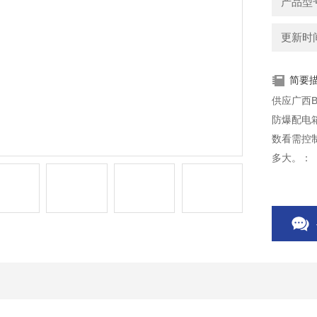
产品型
更新时间：
简要
供应广西
防爆配电
数看需控
多大。：