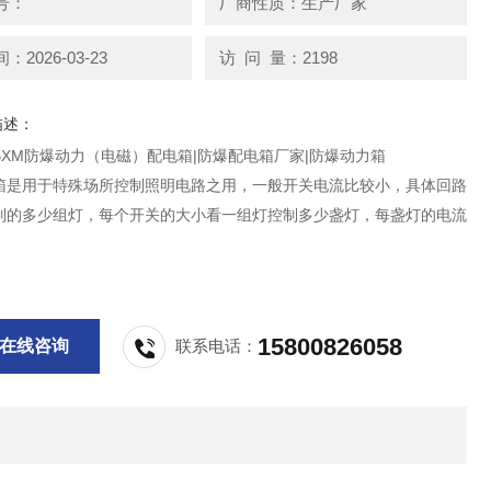
号：
厂商性质：生产厂家
2026-03-23
访 问 量：2198
描述：
BXM防爆动力（电磁）配电箱|防爆配电箱厂家|防爆动力箱
箱是用于特殊场所控制照明电路之用，一般开关电流比较小，具体回路
制的多少组灯，每个开关的大小看一组灯控制多少盏灯，每盏灯的电流
15800826058
在线咨询
联系电话：