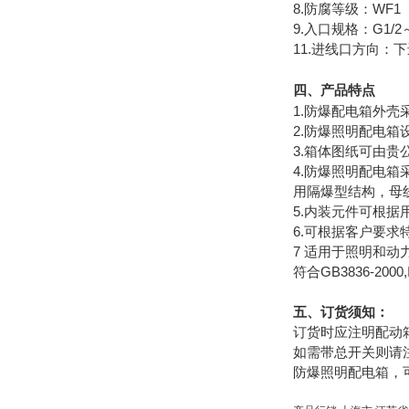
8.防腐等级：WF1
9.入口规格：G1/2
11.进线口方向：
四、
产品特点
1.防爆配电箱外壳
2.防爆照明配电
3.箱体图纸可由贵
4.防爆照明配电
用隔爆型结构，母
5.内装元件可根据
6.可根据客户要
7 适用于照明和动
符合GB3836-200
五、订货须知：
订货时应注明配动
如需带总开关则请
防爆照明配电箱，