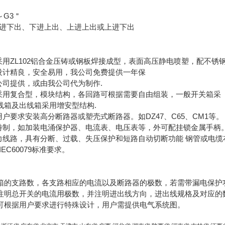
～G3＂
下进下出、下进上出、上进上出或上进下出
采用ZL102铝合金压铸或钢板焊接成型，表面高压静电喷塑，配不
箱设计精良，安全易用，我公司免费提供一年保
公司提供，或由我公司代为制作.
箱采用复合型，模块结构，各回路可根据需要自由组装，一般开关箱采
线箱及出线箱采用增安型结构.
用户要求安装高分断路器或塑壳式断路器。如DZ47、C65、CM1等。
求特制，如加装电涌保护器、电流表、电压表等，外可配挂锁金属手柄
力线路，具有分断、过载、失压保护和短路自动切断功能 钢管或电缆
0,IEC60079标准要求。
箱的支路数，各支路相应的电流以及断路器的极数，若需带漏电保护
注明总开关的电流用极数，并注明进出线方向，进出线规格及对应的
可根据用户要求进行特殊设计，用户需提供电气系统图。