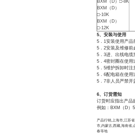
BXM（D）□-8K
BXM（D）
□-10K
BXM（D）
□-12K
5、安装与使用
5．1安装使用产
5．2安装及维修
5．3进、
5．4密封圈在使
5．5维护拆卸时注
5．6配电箱在使
5．7非人员严禁
6、订货需知
订货时应指出产品
例如：BXM（D）5
产品行销,上海市,江苏省
市,内蒙古,西藏,海南省,
春等地