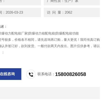
号：
厂商性质：生产厂家
2026-03-23
访 问 量：2062
描述：
防爆动力配电箱厂家|防爆动力箱配电箱|防爆配电箱功能
型号较多，价格各不相同，请先咨询再订购，量大更优！我司传真订购
确认并签订好，款到发货。一般付款两天内发出。图片仅供参考，请以
。：
15800826058
在线咨询
联系电话：