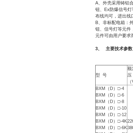
A、外壳采用铸铝
钮、Ex防爆信号
布线均可，进出线
B、非标配电箱：
钮、信号灯等元件
元件可由用户要求
3、 主要技术参数
额
型 号
压
（
BXM（D）□-4
BXM（D）□-6
BXM（D）□-8
BXM（D）□-10
BXM（D）□-12
BXM（D）□-4K
22
BXM（D）□-6K
38