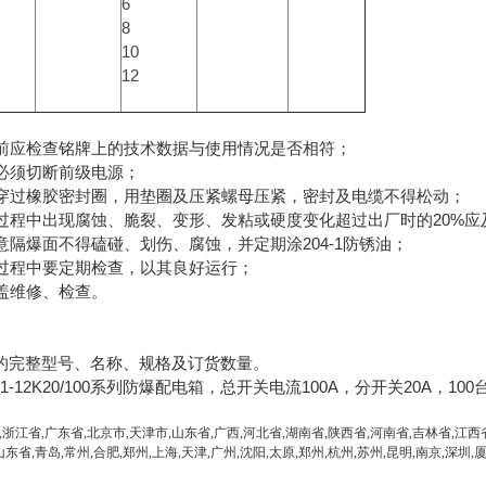
6
8
10
12
品前应检查铭牌上的技术数据与使用情况是否相符；
前必须切断前级电源；
出线电缆穿过橡胶密封圈，用垫圈及压紧螺母
用过程中出现腐蚀、脆裂、变形、发粘或硬度变化超过出厂时的20%
意隔爆面不得磕碰、划伤、腐蚀，并定期涂204-1防锈油；
用过程中要定期检查，以其良好运行；
开盖维修、检查。
的完整型号、名称、规格及订货数量。
1-12K20/100系列防爆配电箱，总开关电流100A，分开关20A，100
,浙江省,广东省,北京市,天津市,山东省,广西,河北省,湖南省,陕西省,河南省,吉林省,江西
山东省,青岛,常州,合肥,郑州,上海,天津,广州,沈阳,太原,郑州,杭州,苏州,昆明,南京,深圳,厦