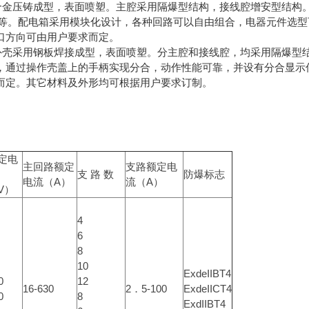
合金压铸成型，表面喷塑。主腔采用隔爆型结构，接线腔增安型结构。
灯等。配电箱采用模块化设计，各种回路可以自由组合，电器元件选
口方向可由用户要求而定。
外壳采用钢板焊接成型，表面喷塑。分主腔和接线腔，均采用隔爆型
，通过操作壳盖上的手柄实现分合，动作性能可靠，并设有分合显示
而定。其它材料及外形均可根据用户要求订制。
定电
主回路额定
支路额定电
支 路 数
防爆标志
电流（A）
流（A）
V）
4
6
8
10
ExdeIIBT4
0
12
16-630
2．5-100
ExdeIICT4
0
8
ExdIIBT4