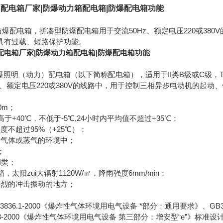
配电箱厂家|防爆动力箱配电箱|防爆配电箱功能
质防爆配电箱，拼凑型防爆配电箱用于交流50Hz、额定电压220或3
具有过载、短路保护功能。
配电箱厂家|防爆动力箱配电箱|防爆配电箱功能
爆照明（动力）配电箱（以下简称配电箱），适用于II类B级或C级，T
z、额定电压220或380V的线路中，用于控制三相异步电动机的起
0m；
高于+40℃，不低于-5℃,24小时内平均值不超过+35℃；
度不超过95%（+25℃）；
的气体或蒸气的环境中；
；
II类；
箱，太阳zui大辐射1120W/㎡，降雨强度6mm/min；
剧烈的冲击振动的地方；
836.1-2000《爆炸性气体环境用电气设备 *部分：通用要求》、GB
836.3-2000《爆炸性气体环境用电气设备 第三部分：增安型“e”