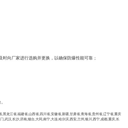
压紧，密封及电缆不得松动；
应及时向厂家进行选购并更换，以确保防爆性能可靠；
台。
省,黑龙江省,福建省,山西省,四川省,安徽省,新疆,甘肃省,青海省,贵州省,辽宁省,重庆
门,武汉,长沙,济南,烟台,大同,南宁,大连,哈尔滨,西安,兰州,银川,西宁,成都,重庆,长