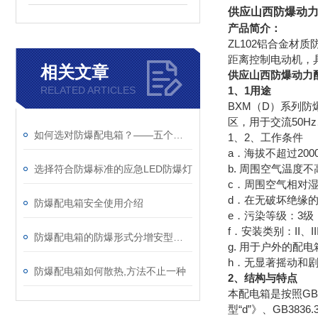
供应山西防爆动力
产品简介：
ZL102铝合金材
距离控制电动机，
相关文章
供应山西防爆动力
1、1用途
RELATED ARTICLES
BXM（D）系列防
区，用于交流50H
如何选对防爆配电箱？——五个关键问题帮你避坑
1、2、工作条件
a．海拔不超过200
b. 周围空气温度不
选择符合防爆标准的应急LED防爆灯
c．周围空气相对湿
d．在无破坏绝缘
防爆配电箱安全使用介绍
e．污染等级：3级
f．安装类别：II、I
防爆配电箱的防爆形式分增安型和隔爆型
g. 用于户外的配电
h．无显著摇动和
防爆配电箱如何散热,方法不止一种
2、结构与特点
本配电箱是按照GB3
型“d”》、GB3