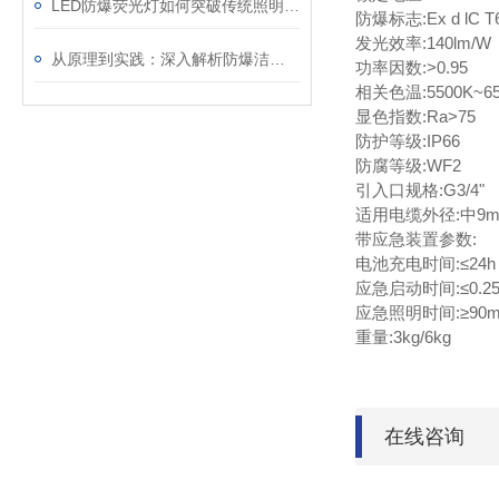
LED防爆荧光灯如何突破传统照明的局限？
防爆标志:Ex d lC T6 
发光效率:140lm/W
从原理到实践：深入解析防爆洁净灯的设计与功能
功率因数:>0.95
相关色温:5500K~65
显色指数:Ra>75
防护等级:IP66
防腐等级:WF2
引入口规格:G3/4"
适用电缆外径:中9m
带应急装置参数:
电池充电时间:≤24h
应急启动时间:≤0.25
应急照明时间:≥90m
重量:3kg/6kg
在线咨询