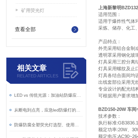
上海新黎明BZD13
矿用荧光灯
适用范围：
适用于爆炸性气体环境
采炼、储存、化工
查看全部
产品特点：
外壳采用铝合金制成
透明罩采用钢化玻
灯具采用三腔分离
相关文章
灯具采用螺纹及止口
灯具各结合面间均设
RELATED ARTICLES
出线套部位采用无
专业设计的配光结构
LED vs 传统光源：加油站防爆应急灯该如何选择？
可根据用户要求增加
BZD150-20W 
从断电到点亮，应急led防爆灯的快速切换技术与电池保障
技术参数：
执行标准:GB3836.1
防爆防腐全塑荧光灯选型、使用与维护指南
额定功率:20W、30
额定电压:AC90~26