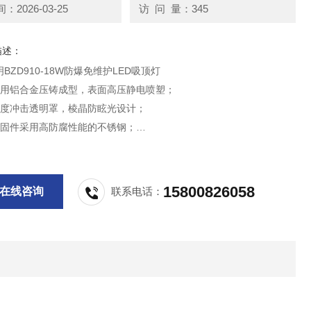
2026-03-25
访 问 量：345
描述：
BZD910-18W防爆免维护LED吸顶灯
采用铝合金压铸成型，表面高压静电喷塑；
强度冲击透明罩，棱晶防眩光设计；
紧固件采用高防腐性能的不锈钢；
隔爆及止口隔爆结构，防爆性能可靠；
护设计，采用耐高湿、耐老化的硅橡胶密封圈；
15800826058
在线咨询
联系电话：