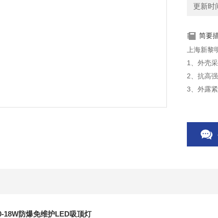
更新时间：
简要
上海新黎明
1、外壳
2、抗高
3、外露
4、螺纹
5、高防
0-18W防爆免维护LED吸顶灯