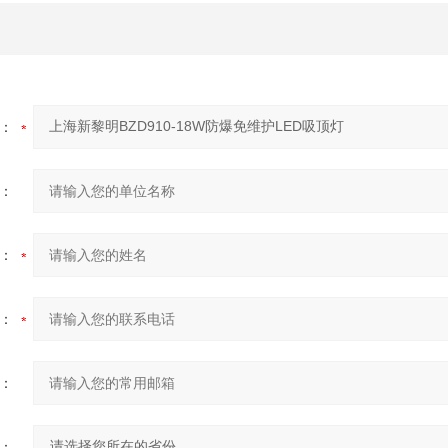
：
：
：
：
：
：