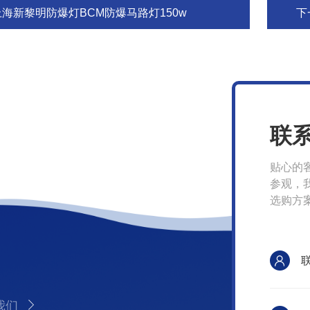
上海新黎明防爆灯BCM防爆马路灯150w
下
联
贴心的
参观，
选购方
我们