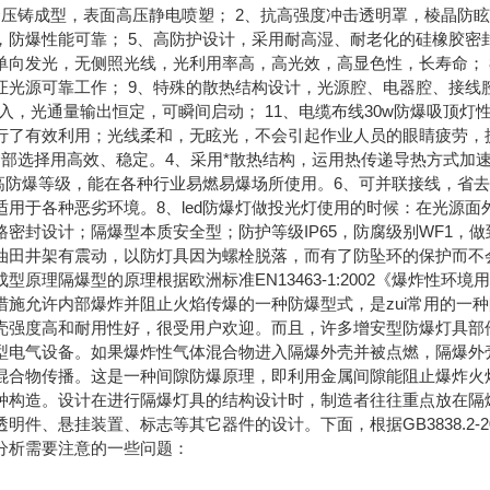
金压铸成型，表面高压静电喷塑； 2、抗高强度冲击透明罩，棱晶防眩
，防爆性能可靠； 5、高防护设计，采用耐高湿、耐老化的硅橡胶密封
单向发光，无侧照光线，光利用率高，高光效，高显色性，长寿命； 
证光源可靠工作； 9、特殊的散热结构设计，光源腔、电器腔、接线
输入，光通量输出恒定，可瞬间启动； 11、电缆布线30w防爆吸顶灯
行了有效利用；光线柔和，无眩光，不会引起作业人员的眼睛疲劳，提
部选择用高效、稳定。4、采用*散热结构，运用热传递导热方式加速
ui高防爆等级，能在各种行业易燃易爆场所使用。6、可并联接线，省
用于各种恶劣环境。8、led防爆灯做投光灯使用的时候：在光源面
密封设计；隔爆型本质安全型；防护等级IP65，防腐级别WF1，做
田井架有震动，以防灯具因为螺栓脱落，而有了防坠环的保护而不会掉下
型原理隔爆型的原理根据欧洲标准EN13463-1:2002《爆炸性
措施允许内部爆炸并阻止火焰传爆的一种防爆型式，是zui常用的一
壳强度高和耐用性好，很受用户欢迎。而且，许多增安型防爆灯具部
型电气设备。如果爆炸性气体混合物进入隔爆外壳并被点燃，隔爆外
混合物传播。这是一种间隙防爆原理，即利用金属间隙能阻止爆炸火
种构造。设计在进行隔爆灯具的结构设计时，制造者往往重点放在隔
明件、悬挂装置、标志等其它器件的设计。下面，根据GB3838.2-2
分析需要注意的一些问题：