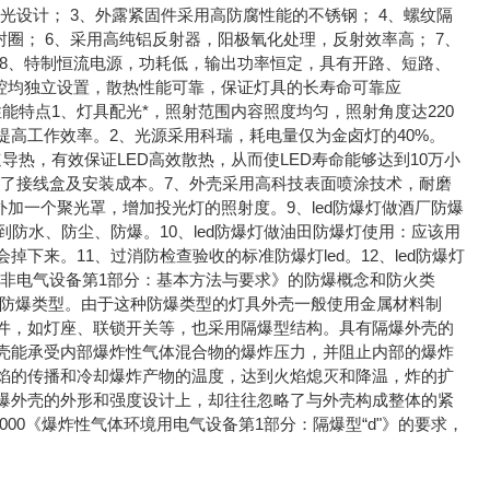
光设计； 3、外露紧固件采用高防腐性能的不锈钢； 4、螺纹隔
圈； 6、采用高纯铝反射器，阳极氧化处理，反射效率高； 7、
8、特制恒流电源，功耗低，输出功率恒定，具有开路、短路、
腔均独立设置，散热性能可靠，保证灯具的长寿命可靠应
性能特点1、灯具配光*，照射范围内容照度均匀，照射角度达220
高工作效率。2、光源采用科瑞，耗电量仅为金卤灯的40%。
导热，有效保证LED高效散热，从而使LED寿命能够达到10万小
去了接线盒及安装成本。7、外壳采用高科技表面喷涂技术，耐磨
外加一个聚光罩，增加投光灯的照射度。9、led防爆灯做酒厂防爆
到防水、防尘、防爆。10、led防爆灯做油田防爆灯使用：应该用
来。11、过消防检查验收的标准防爆灯led。12、led防爆灯
环境用非电气设备第1部分：基本方法与要求》的防爆概念和防火类
种防爆类型。由于这种防爆类型的灯具外壳一般使用金属材料制
件，如灯座、联锁开关等，也采用隔爆型结构。具有隔爆外壳的
壳能承受内部爆炸性气体混合物的爆炸压力，并阻止内部的爆炸
焰的传播和冷却爆炸产物的温度，达到火焰熄灭和降温，炸的扩
爆外壳的外形和强度设计上，却往往忽略了与外壳构成整体的紧
000《爆炸性气体环境用电气设备第1部分：隔爆型“d"》的要求，