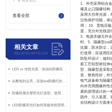
矿用荧光灯
1、外壳采用铝合
爆及止口隔爆结构
采用大功率光源，
查看全部
过热保护功能，保
用； 10、宽电压
度，充分对光线进
3、电源关键元件全
时。5、隔爆型z
相关文章
抗腐，防水防尘，适
灯使用：应该用区路
RELATED ARTICLES
防坠环设计；做到油
新工艺铝型材拉伸成
LED vs 传统光源：加油站防爆应急灯该如何选择？
型，隔爆型是采取
造，散热性好，外
电气设备称为隔爆
从断电到点亮，应急led防爆灯的快速切换技术与电池保障
向外壳周围爆炸性
展的原理设计的一
防爆防腐全塑荧光灯选型、使用与维护指南
固件、引入装置、透
在结构设计方面来
LED防爆荧光灯如何突破传统照明的局限？