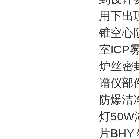
用下出
锥空心阴
室IC
炉丝密
谱仪部
防爆洁净
灯50W
片BH