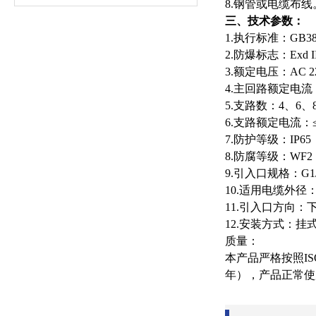
8.
钢管或电缆布线
三、技术参数：
1.
执行标准：GB3836.
2.
防爆标志：Exd IIB 
3.
额定电压：AC 22
4.
主回路额定电流：
5.
支路数：4、6、8
6.
支路额定电流：≤
7.
防护等级：IP65
8.
防腐等级：WF2
9.
引入口规格：G1/2
10.
适用电缆外径：Φ
11.
引入口方向：
12.
安装方式：挂
质量
：
本产品严格按照IS
年），产品正常使