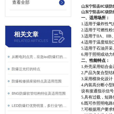
查看全部
山东宁阳县IIC级
山东宁阳县IIC级
一、
适用场所：
1.
适用于爆炸性气
2.
适用于可燃性粉尘
相关文章
3.
适用于IIA、II
RELATED ARTICLES
4.
适用于温度组别为
5.
适用于石油开采
6.
用于照明或动力
从断电到点亮，应急led防爆灯的快速切换技术与电池保障
二、性能特点：
1.
外壳采用铝合金
防爆泛光灯的特点
2.
产品为复合型结
3.
采用模块化设计
防爆检修插座箱特点及适用范围
4.
内装高分断小型
设有接通指示信号
BNG防爆软管结构特征及适用范围
5.
具有过载，短路
6.
既可作照明电路
LED防爆灯优势明显，多行业*的重要设备
7.
可根据用户要求