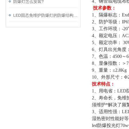
4、钢管或电缆布
防爆灯怎么安装?
技术参数：
1、隔爆标志：ExdI
LED固态免维护防爆灯的防爆结构型式
2、防护等级：IP6
3、工作环境：-20
4、额定电压：AC22
5、额定功率： 30
6、灯具出光角度：1
7、色温：4500～6
8、显像指数：＞7
9、重量：≤2.8Kg
10、外形尺寸：Φ22
技术特点：
1、用电省：LED
2、寿命长，免维
须维护*解决了频
3、适用性强：L
湿热密封性能好等
led防爆投光灯70w