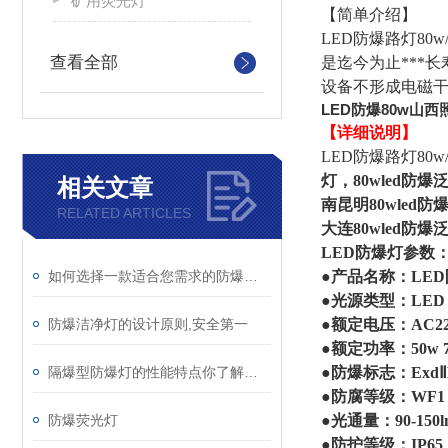
矿用荧光灯
【简单介绍】
LED防爆路灯8
查看全部
是迄今为止***
设备不形成电磁干
LED防爆80w山西
【详细说明】
LED防爆路灯80
灯，80wled防爆
相关文章
南昆明80wled防
RELATED ARTICLES
大连80wled防爆
LED防爆灯参数
如何选择一款适合您需求的防爆洁净灯
●产品名称：LE
●光源类型：LED
防爆洁净灯的设计原则,安全第一
●额定电压：AC220
●额定功率：50w 70
隔爆型防爆灯的性能特点你了解多少
●防爆标志：ExdⅡ
●防腐等级：WF1
防爆荧光灯
●光通量：90-150l
●防护等级：IP65