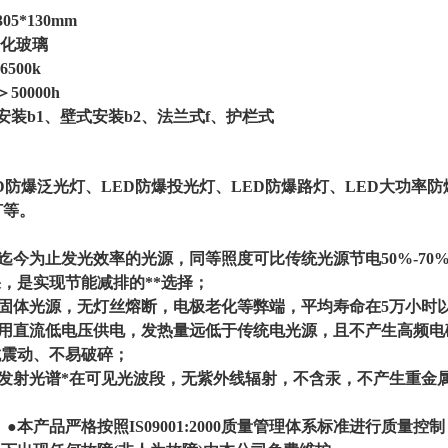
05*130mm
钢化玻璃
500k
0000h
安装b1、壁式安装b2、法兰式f、护栏式
：
ED防爆泛光灯、LED防爆投光灯、LED防爆路灯、LED大功率
灯等。
：
是迄今为止发光效率的光源，同等照度可比传统光源节电50%-7
，是实现节能减排的**选择；
为固体光源，无灯丝熔断，电极老化等弊端，平均寿命在5万小时
采用直流低电压供电，发热量远低于传统电光源，且不产生高频电
抗震动、不易破碎；
的发射光谱*在可见光波段，无紫外线辐射，不含汞，不产生重
 ●本产品严格按照IS09001:2000质量管理体系标准进行质