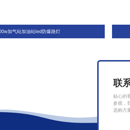
00w加气站加油站led防爆路灯
联
贴心的
参观，
选购方