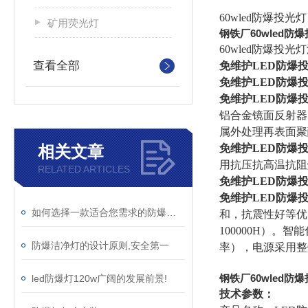
60wled防爆投光灯
矿用荧光灯
钢铁厂60wled防
60wled防爆投
查看全部
免维护
LED
防爆
免维护
LED
防爆
免维护
LED
防爆
铝合金镜面反射器
属外处理再表面聚
相关文章
免维护
LED
防爆
用抗压抗高温抗阻
RELATED ARTICLES
免维护
LED
防爆
免维护
LED
防爆
如何选择一款适合您需求的防爆洁净灯
和，抗震性好等优
100000H）
防爆洁净灯的设计原则,安全第一
率），电源采用整
钢铁厂60wled防
led防爆灯120w广阔的发展前景!
技术参数：