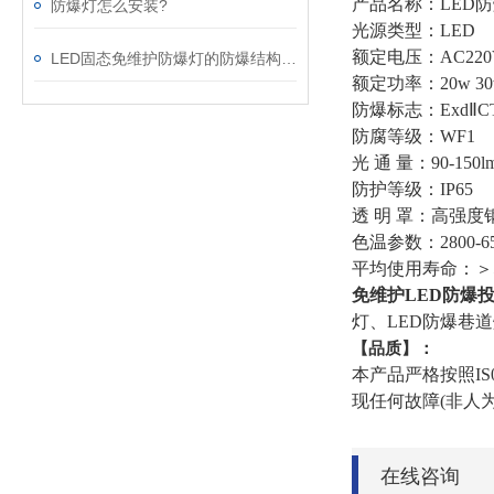
产品名称：LED
防爆灯怎么安装?
光源类型：LED
额定电压：AC220V
LED固态免维护防爆灯的防爆结构型式
额定功率：20w 30w 4
防爆标志：ExdⅡC
防腐等级：WF1
光 通 量：90-150l
防护等级：IP65
透 明 罩：高强度
色温参数：2800-65
平均使用寿命：＞50
免维护
LED
防爆
灯、LED防爆巷
【
品质】：
本产品严格按照IS
现任何故障(非人
在线咨询