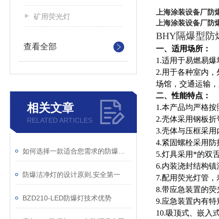
上海涂装设备厂防爆
矿用荧光灯
上海涂装设备厂防爆
BHY隔爆型
查看全部
一、
适用场所：
1.
适用于易燃易爆
2.
用于各种室内，
场馆，交通运输，
二、性能特点：
相关文章
1.本产品均严格
2
.
壳体采用钢板折
RELATED ARTICLES
3
.
壳体与压框采用
4
.
紧固螺栓采用防
如何选择一款适合您需求的防爆洁净灯
5
.
灯具采用*的双
6
.
内装浇封结构镇
防爆洁净灯的设计原则,安全第一
7
.
配用荧光灯管，
8
.
带应急装置的荧
BZD210-LED防爆灯技术优势
9
.
应急装置内有特
10
.
吸顶式、嵌入