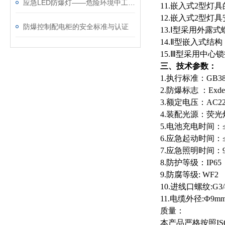
应急LED防爆灯——危险环境中工作的人员可靠的“伙伴”
11
.
嵌入式2型灯
12
.
嵌入式2型灯
防爆控制配电柜的安全标准与认证
13.Ⅰ型采用外
14.
Ⅱ型嵌入式结构
15.
Ⅲ型采用中心锁
三、技术参数：
1.执行标准：GB3836
2.
防爆标志 ：Exdemb 
3.
额定电压：AC22
4.装配光源：荧光
5.
电池充电时间：≤
6.
应急起动时间：≤0
7.
应急照明时间：90
8.
防护等级：IP65
9.
防腐等级: WF2
10.
进线口螺纹:G3/
11.
电缆外径:Ф9mm
质量
：
本产品严格按照IS