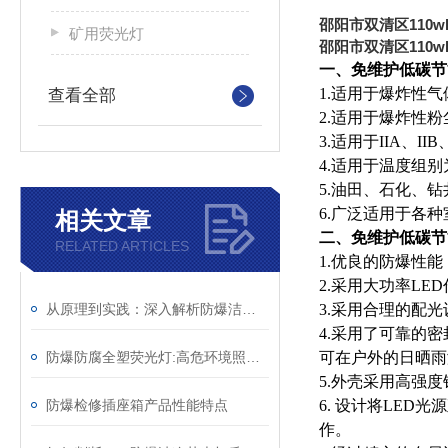
邵阳市双清区110w
矿用荧光灯
邵阳市双清区110w
一、免维护低碳节
1.适用于
爆炸性气
查看全部
2.适用于爆炸性粉
3
.
适用于
IIA、IIB
4.适用于温度组别为
5
.油田、石化、
6
.
广泛适用于
各种
相关文章
二、免维护低碳节
RELATED ARTICLES
1.优良的防爆性
2.采用大功率L
从原理到实践：深入解析防爆洁净灯的设计与功能
3.采用合理的配
4.采用了可靠的
防爆防腐全塑荧光灯:高危环境照明的较好选择
可在户外的日晒雨
5.外壳采用高强
防爆检修插座箱产品性能特点
6. 设计将LE
作。