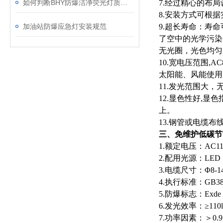
如何判断BHY防爆洁净荧光灯质量好坏
7.经过精心的布
8.安装方式可根
加油站防爆应急灯安装规范
9.
超长寿命：寿命
了空中的光学污染
无光圈，光色均匀
10.
宽电压范围
,AC
太阳能、风能使用
11.
发光范围大，
12.
显色性好
,
显色
上。
13.
钢管或电缆布
三、免维护低碳节
1.额定电压：
AC11
2.配用光源：LED
3.电缆尺寸：Φ8-14
4.执行标准：GB383
5.防爆标志：Exde II
6.
发光效率
：≥
110
7.功率因素：
＞0.9