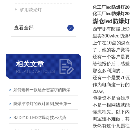
化工厂led防爆灯20
矿用荧光灯
化工厂led防爆灯20
煤仓led防爆灯
查看全部
西宁哪有防爆LED
里卖300wled防
上午在10点的
煤仓
了，他的客户觉得
还有一个客户是要
相关文章
给他报价后，感觉
那么多利润的，
RELATED ARTICLES
还有一个是要70
作为电商这一行的
如何选择一款适合您需求的防爆洁净灯
200w。
包括资本是否雄厚
防爆洁净灯的设计原则,安全第一
不是一根网线就能
懂流程先。以下内
BZD210-LED防爆灯技术优势
淘宝难不难做，其
既然有这个意愿往