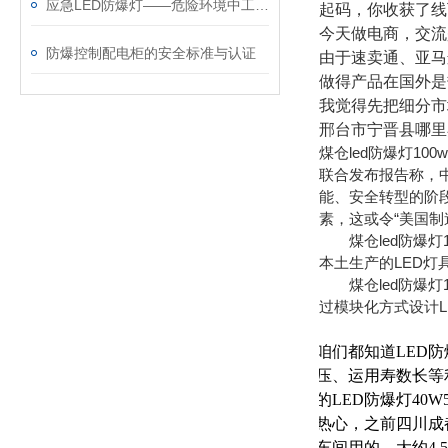
应急LED防爆灯——危险环境中工作的人员可靠的“伙伴”
起码，你收获了线
今天做电商，交流
防爆控制配电柜的安全标准与认证
由于速卖通、亚马
做得产品在国外是
我觉得先把细分市
邢台市宁晋县哪里卖
煤仓led防爆灯10
联合发布报告称，中
能、安全转型的阶段
素，这或令“美国制
煤仓led防爆灯100
本土生产的LED灯
煤仓led防爆灯1
过模块化方式设计
咱们都知道LED
压、运用寿数长等
的LED防爆灯4
热心，之前四川成都
车间用的，大约4