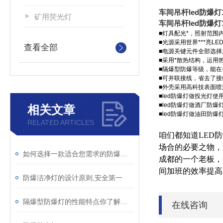
车间吊杆led防爆灯1
矿用荧光灯
车间吊杆led防爆灯1
■灯具配光*，照射范围
■光源采用世界***亮L
查看全部
■电源关键元件全部选
■采用*散热结构，运用
■隔爆型防爆等级，能
■可并联接线，省去了
■外壳采用高科技表面
■led防爆灯做投光灯
■led防爆灯做酒厂防
相关文章
■led防爆灯做油田防
RELATED ARTICLES
咱们都知道LED
场合的必要之物，
如何选择一款适合您需求的防爆洁净灯
成都的一个老板，
间加班的效率提高
防爆洁净灯的设计原则,安全第一
隔爆型防爆灯的性能特点你了解多少
在线咨询