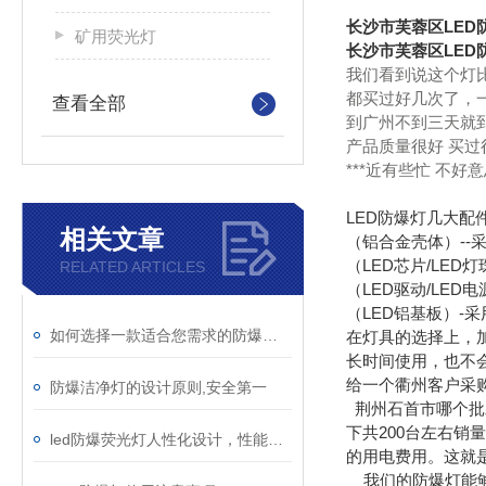
长沙市芙蓉区LED
矿用荧光灯
长沙市芙蓉区LED
我们看到说这个灯
都买过好几次了，
查看全部
到广州不到三天就
产品质量很好 买过
***近有些忙 不
LED防爆灯几大配
相关文章
（铝合金壳体）-
（LED芯片/LE
RELATED ARTICLES
（LED驱动/LE
（LED铝基板）-采
如何选择一款适合您需求的防爆洁净灯
在灯具的选择上，
长时间使用，也不
给一个衢州客户采
防爆洁净灯的设计原则,安全第一
荆州石首市哪个批发
下共200台左右销
led防爆荧光灯人性化设计，性能非同一般
的用电费用。这就
我们的防爆灯能够