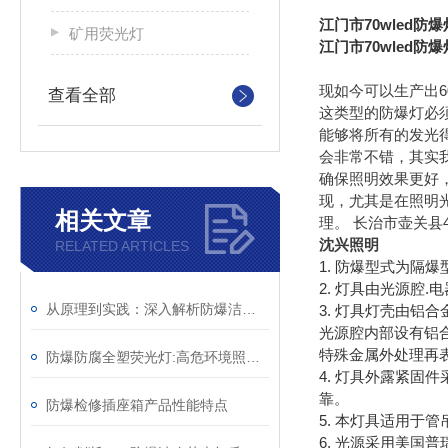
江门市70wled防爆
矿用荧光灯
江门市70wled防爆
现如今可以生产出
查看全部
这类型的防爆灯必
能够将所有的发光
会非常不错，其实
确保照明效果更好
现，尤其是在照明
相关文章
理。 长治市壶关县4
沈兴照明
RELATED ARTICLES
1. 防爆型式为隔
2. 灯具由光源腔
从原理到实践：深入解析防爆洁净灯的设计与功能
3. 灯具灯壳由铝
光源腔内部设有铝
特殊金属外处理再
防爆防腐全塑荧光灯:高危环境照明的较好选择
4. 灯具外露紧固
靠。
防爆检修插座箱产品性能特点
5. 本灯具适用于
6. 光源采用美国