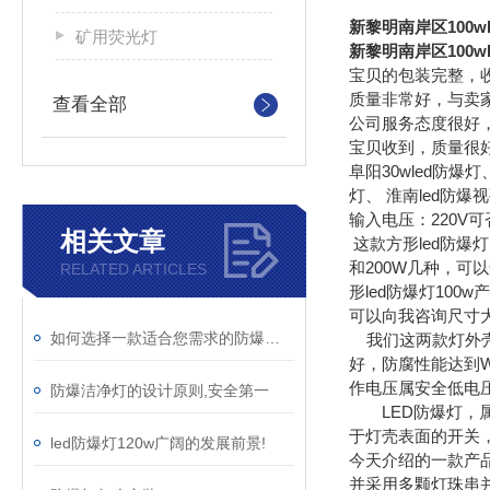
新黎明南岸区100w
矿用荧光灯
新黎明南岸区100w
宝贝的包装完整，
质量非常好，与卖家
查看全部
公司服务态度很好
宝贝收到，质量很
阜阳30wled防爆灯
灯、 淮南led防爆
输入电压：220V可
相关文章
这款方形led防爆灯1
和200W几种，
RELATED ARTICLES
形led防爆灯100
可以向我咨询尺寸
如何选择一款适合您需求的防爆洁净灯
我们这两款灯外壳
好，防腐性能达到
作电压属安全低电
防爆洁净灯的设计原则,安全第一
LED防爆灯，属
于灯壳表面的开关
led防爆灯120w广阔的发展前景!
今天介绍的一款产品
并采用多颗灯珠串