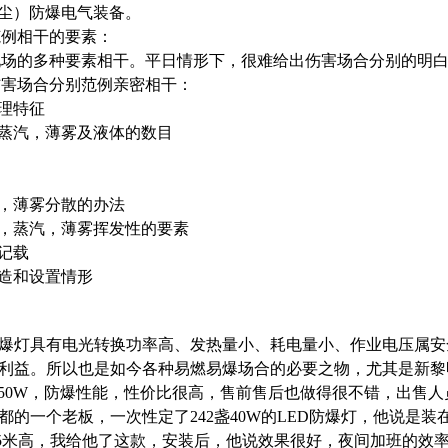
粉尘）防爆电气装备。
范例相干的要素：
现场的多种要素相干。平日情形下，很难给出伤害场合分别的明
伤害场合分别范例亲密相干：
物理特征
，蒸汽，薄雾及液体的数目
汽，薄雾分散的办法
体，蒸汽，薄雾挥发性的要素
安记载
构造和设置情形
防爆灯具有电光转换功率高、发热量小、耗电量小、作业电压属安
利益。所以也是如今各种易燃易爆场合的必要之物，尤其是新黎
0W50W，防爆性能，性价比很高，售前售后也做得很不错，出售人
都的一个老板，一次性定了242盏40W的LED防爆灯，他说是装
.5米高，我给他了这款，安装后，他说效果很好，夜间加班的效