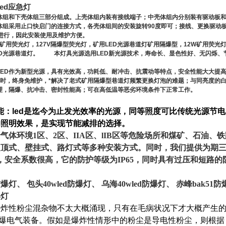
led应急灯
体组和下壳体组三部分组成。上壳体组内装有接线端子；中壳体组内分别装有驱动板和
体组采用止口快启门的连接方式，各壳体组间的安装旋转90度即可；接线、更换驱动
独进行，因此安装使用及维护方便。
W矿用荧光灯，127V隔爆型荧光灯，矿用LED光源巷道灯矿用隔爆型
，12W矿用荧光灯
ED光源巷道灯。 本灯具光源选用LED新光源技术，寿命长、显色性好、无闪烁、
ED作为新型光源，具有光效高，功耗低、耐冲击、抗震动等特点，安全性能大大提高；
小时，终身免维护，*解决了老式矿用隔爆型巷道灯频繁更换灯泡的难题；与同亮度的白
理，隔爆、抗冲击、密封性能高；可在高低温等恶劣环境条件下正常工作。
能：led是迄今为止发光效率的光源，同等照度可比传统光源节电5
的照明效果，是实现节能减排的选择。
气体环境1区、2区、IIA区、lIB区等危险场所和煤矿、石油
吸顶式、壁挂式、路灯式等多种安装方式。同时，我们提供为期
，安全系数很高，它的防护等级为IP65，同时具有过压和短路的防护
防爆灯、 包头40wled防爆灯、 乌海40wled防爆灯、 赤峰bak51
爆灯
炸性粉尘混杂物不太大概涌现，只有在毛病状况下才大概产生的场
爆电气装备。假如是爆炸性情形中的粉尘是导电性粉尘，则根据 EN50