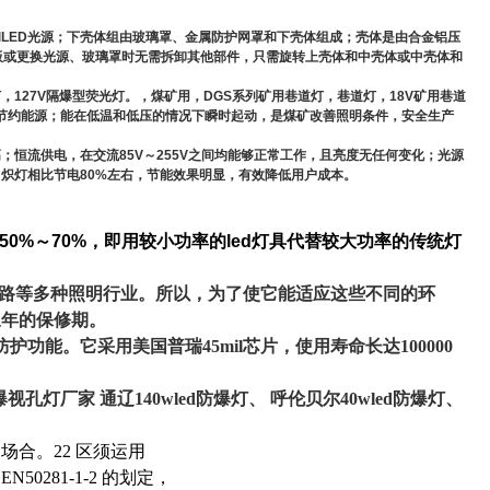
LED光源；下壳体组由玻璃罩、金属防护网罩和下壳体组成；壳体是由合金铝压
板或更换光源、玻璃罩时无需拆卸其他部件，只需旋转上壳体和中壳体或中壳体和
，127V隔爆型荧光灯。
，煤矿用
，DGS系列矿用巷道灯，
巷道灯，18V矿用巷道
节约能源；能在低温和低压的情况下瞬时起动，是煤矿改善照明条件，安全生产
恒流供电，在交流85V～255V之间均能够正常工作，且亮度无任何变化；光源
炽灯相比节电80%左右，节能效果明显，有效降低用户成本。
0%～70%，即用较小功率的led灯具代替较大功率的传统灯
、铁路等多种照明行业。所以，为了使它能适应这些不同的环
三年的保修期。
功能。它采用美国普瑞45mil芯片，使用寿命长达100000
防爆视孔灯厂家 通辽140wled防爆灯、 呼伦贝尔40wled防爆灯、
合。22 区须运用
281-1-2 的划定，