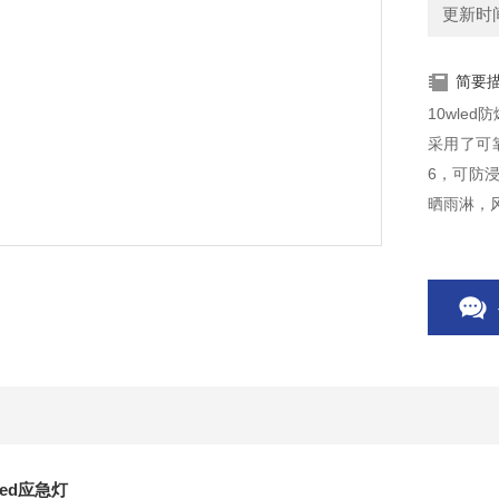
更新时间：
简要
10wled
采用了可
6，可防
晒雨淋，
led应急灯