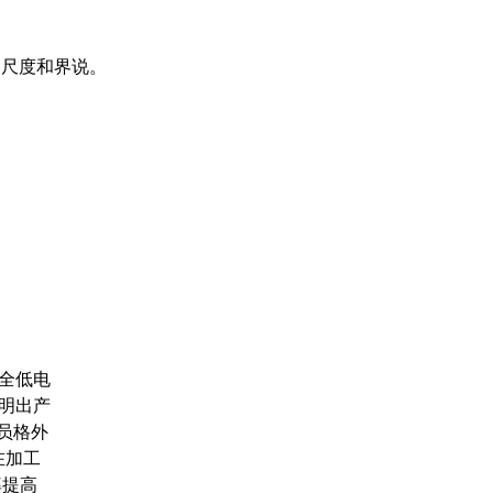
白尺度和界说。
全低电
明出产
员格外
在加工
率提高