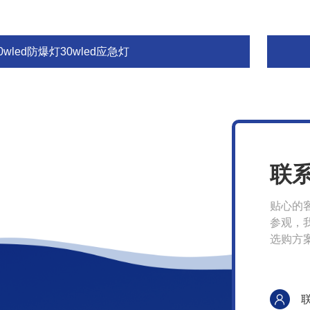
0wled防爆灯30wled应急灯
联
贴心的
参观，
选购方