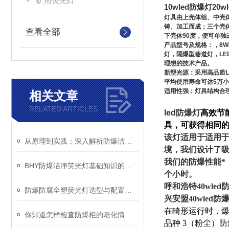
矿用荧光灯
10wled防爆灯20w
灯具由上壳体组、中壳
铸、加工而成；三个壳
查看全部
下壳体90度，便可单
产品型号及规格：
，8
灯，隔爆型巷道灯，L
理想的技术产品。
新型光源：采用高品质L
平均使用寿命可达5万
适用性强：灯具结构合
相关文章
RELATED ARTICLES
led防爆灯
高效节
具，可获得相同
该灯适用于适用于
从原理到实践：深入解析防爆洁净灯的设计与功能
境，我们设计了
我们的防爆性能*
BHY防爆洁净荧光灯基础知识的科普
个小时。
呼和浩特40wled
防爆防腐全塑荧光灯选型与配置指南
兴安盟40wled防
在畸形运行时，爆
你知道怎样检查防爆柜的老化情况吗
品种 3（粉尘）防