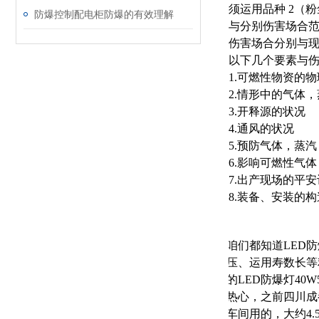
须运用品种 2（
防爆控制配电柜防爆的有效理解
与分别伤害场合
伤害场合分别与
以下几个要素与
1.可燃性物资的
2.情形中的气体
3.开释源的状况
4.通风的状况
5.预防气体，蒸
6.影响可燃性气
7.出产现场的平
8.装备、安装的
咱们都知道LED
压、运用寿数长等
的LED防爆灯4
热心，之前四川成
车间用的，大约4