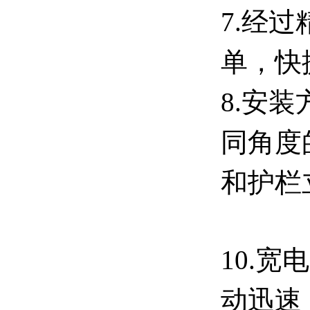
7.经
单，快
8.安
同角度
和护栏
10.
宽电
动迅速