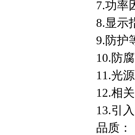
7.功率
8.显示
9
.防护等
10
.防
11
.光源
1
2
.相
13.引
品质：