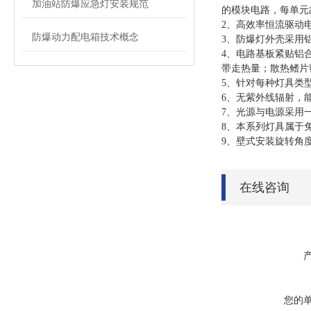
加油站防爆应急灯安装规范
的模块电路，每单元
2
、高效率恒流驱动
防爆动力配电箱技术概念
3
、防爆灯外壳采用
4
、电路基板紧贴铝
带走热量；散热鳍片
5
、针对每种灯具类
6
、无紫外线辐射，
7
、光源与电源采用
8
、本系列灯具属于
9
、壁式安装旋转角
在线咨询
您的