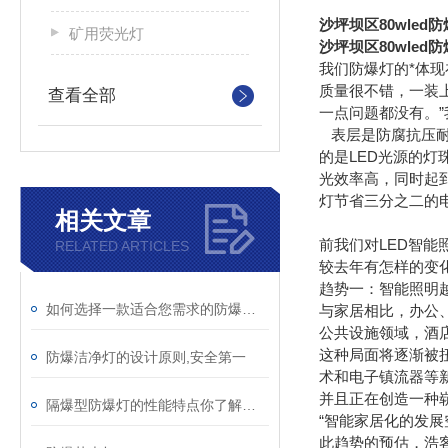
沙坪坝区80wle
矿用荧光灯
沙坪坝区80wle
我们防爆灯的*体
质量很不错，一装
查看全部
一点问题都没有。”
表层是防腐抗压耐
的是LED光源的
光效率高，同时起到
灯节省三分之二的
相关文章
前我们对LED智能
RELATED ARTICLES
较去年有怎样的变
趋势一：智能照明
如何选择一款适合您需求的防爆洁净灯
与家居相比，办公
公共设施领域，酒
这种局面将逐渐被
防爆洁净灯的设计原则,安全第一
术和电子镇流器等
并且正在创造一种
隔爆型防爆灯的性能特点你了解多少
“智能家居化的发
此趋势的预估，浩