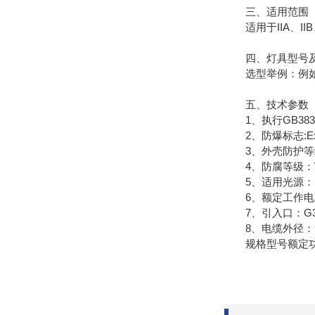
三、适用范围
适用于IIA、II
四、灯具型号及
选型举例：例如SB
五、技术参数（
1、执行GB3836
2、防爆标志:Exe
3、外壳防护等级
4、防腐等级：W
5、适用光源：电
6、额定工作电压：
7、引入口：G3/
8、电缆外径：91
规格型号额定功率