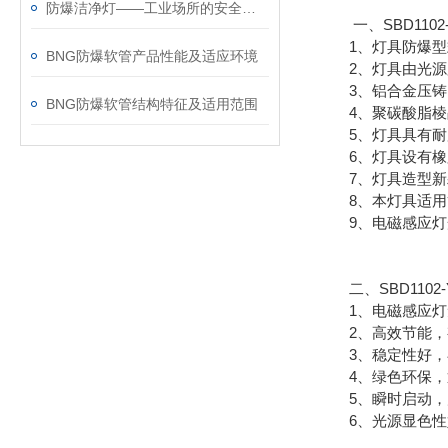
防爆洁净灯——工业场所的安全照明选择
一、SBD1102
1、灯具防爆型式
BNG防爆软管产品性能及适应环境
2、灯具由光源腔
3、铝合金压铸电
BNG防爆软管结构特征及适用范围
4、聚碳酸脂棱晶
5、灯具具有耐腐
6、灯具设有橡胶
7、灯具造型新颖
8、本灯具适用管
9、电磁感应灯光
二、SBD1102
1、电磁感应灯无
2、高效节能，有效
3、稳定性好，在电
4、绿色环保，通
5、瞬时启动，启
6、光源显色性好