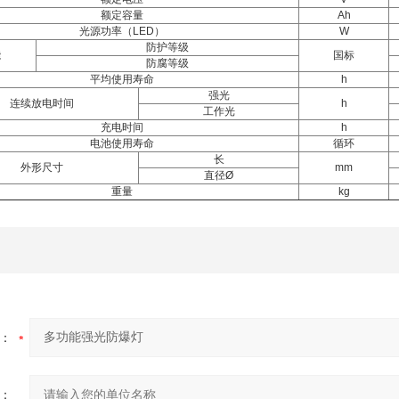
额定容量
Ah
光源功率（LED）
W
防护等级
能
国标
防腐等级
平均使用寿命
h
强光
连续放电时间
h
工作光
充电时间
h
电池使用寿命
循环
长
外形尺寸
mm
直径Ø
重量
kg
：
：