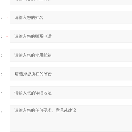
：
：
：
：
：
：