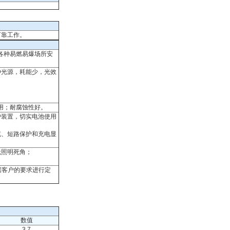
可靠工作。
各种易燃易爆场所安
D光源，耗能少，光效
用；耐腐蚀性好。
护装置，切实电池使用
充、短路保护和充电显
无照明死角；
据客户的要求进行定
数值
3.7