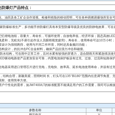
能强光防爆灯产品特点：
化、油田及各工矿企业作巡视、检修和抢险的移动照明，可在各种易燃易爆场所安全
国家防爆标准生产，多功能手持防爆灯具有本安型防爆等级及优良的防静电效果，可在
。
记忆锂电池组，容量大，寿命长，可循环使用，自放电率低，经济环保；固态高效LE
线柔和，无眩光(不易引起作业人员眼睛视觉疲劳)，寿命长，使用寿命可达10万小时；
度设计为强弱两挡，使用与不同工作环境，同时还具备频闪功能；
结构设计，的抗冲击PC合金材料，确保产品抗强力冲击和碰撞。
重防水结构，可在雨中正常工作，且对水雾有较强的穿透力，适合阴雨天和紧急情况使
LED驱动电路使产品更加安全可靠，内置电池保护板设有过充、过放、过流和短路保
充电器采用进口管理芯片进行充电，充电快、效率高、延长电池使用寿命，并设有过
。
计，结构合理，新颖美观，照明时间 长，灯头可在135°和180°范围内任意调节角度、
吸附、使用简单方便。
用户个性化的需求，如JW7400/LT的标准配置不能满足用户的工作需要，我司可以根
：
参数名称
单位
额定电压
V