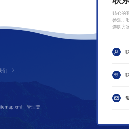
联
贴心的
参观，
选购方
我们
联
常
itemap.xml
管理登