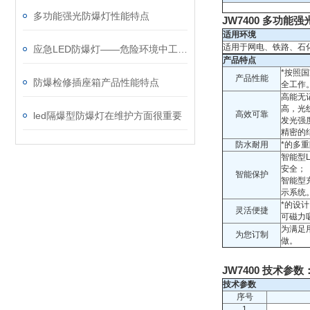
多功能强光防爆灯性能特点
JW7400 多功
适用环境
适用于网电、铁路、石
应急LED防爆灯——危险环境中工作的人员可靠的“伙伴”
产品特点
*按照
产品性能
防爆检修插座箱产品性能特点
全工作
高能无
高，光
高效可靠
led隔爆型防爆灯在维护方面很重要
发光强
精密的
防水耐用
*的多
智能型
安全；
智能保护
智能型
示系统
*的设
灵活便捷
可磁力
为满足
为您订制
做。
JW7400 技术参数
技术参数
序号
1