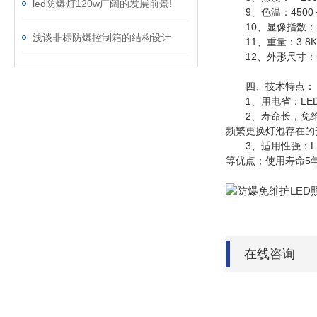
led防爆灯120w广阔的发展前景!
9、色温：4500～
10、显像指数：
浅谈非标防爆控制箱的结构设计
11、重量：3.8K
12、外形尺寸：Φ2
四、技术特点：
1、用电省：LED防
2、寿命长，免维护
频繁更换灯泡存在的
3、适用性强：LE
等优点；使用寿命5
在线咨询