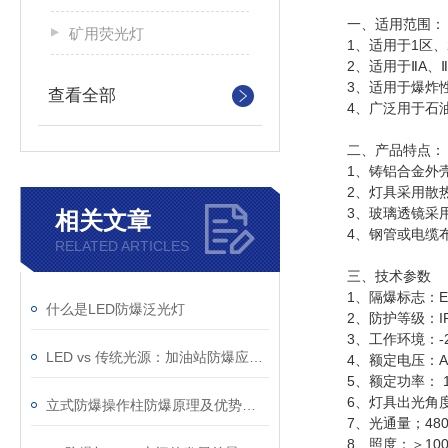
一、适用范围：
矿用荧光灯
1、适用于1区、
2、适用于ⅡA、Ⅱ
3、适用于爆炸性气
查看全部
4、广泛用于石油
二、产品特点：
1、铸铝合金外壳
2、灯具采用散热设
3、玻璃透镜采用特
相关文章
4、钢管或电缆布
RELATED ARTICLES
三、技术参数
1、隔爆标志：Exd
什么是LED防爆泛光灯
2、防护等级：IP
3、工作环境：-2
LED vs 传统光源：加油站防爆应急灯该如何选择？
4、额定电压：AC2
5、额定功率： 10
6、灯具出光角度：
立式防爆操作柱防爆原理及优势特征
7、光通量；4800-
8、照度：＞100