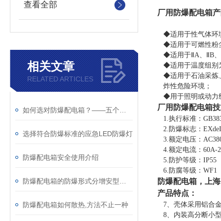
查看全部
厂用防爆配电箱
产
◆适用于性气体环境
◆适用于可燃性粉尘环
◆适用于ⅡA、ⅡB、
相关文章
◆适用于温度组别为
◆适用于石油采炼
RELATED ARTICLES
炸性危险环境；
◆用于照明或动力
厂用防爆配电箱
技
如何选对防爆配电箱？——五个关键问题帮你避坑
1.执行标准：GB3836-
2.防爆标志：EXdeIIB
选择符合防爆标准的应急LED防爆灯
3.额定电压：AC380V
4.额定电流：60A-2
防爆配电箱安全使用介绍
5.防护等级：IP55
6.防腐等级：WF1
防爆配电箱的防爆形式分增安型和隔爆型
防爆配电箱，上海
产品特点：
防爆配电箱如何散热,方法不止一种
7、壳体采用铝合金
8、内装高分断小型断