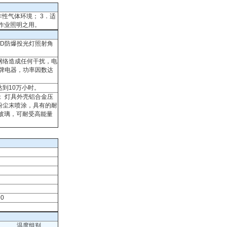
炸性气体环境； 3．适
和作业照明之用。
ED防爆投光灯照射角
网络造成任何干扰，电
品牌电器，功率因数达
达到10万小时。
； 灯具外壳铝合金压
粉尘末喷涂，具有的耐
玻璃，可耐受高能量
90
温度组别