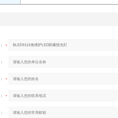
：
：
：
：
：