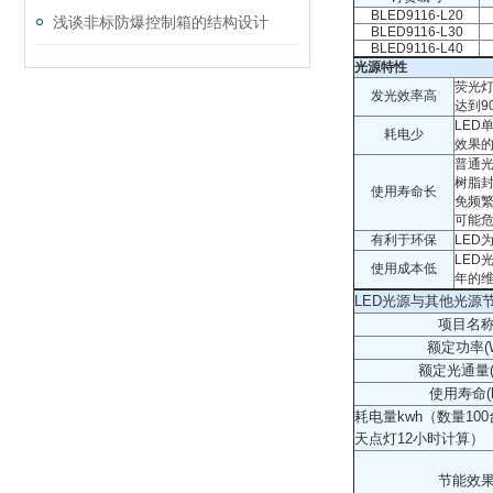
BLED9116-L20
浅谈非标防爆控制箱的结构设计
BLED9116-L30
BLED9116-L40
光源特性
荧光灯
发光效率高
达到9
LED
耗电少
效果
普通
树脂
使用寿命长
免频
可能
有利于环保
LED
LED
使用成本低
年的
LED光源与其他光源
项目名
额定功率(
额定光通量(l
使用寿命(h
耗电量kwh（数量10
天点灯12小时计算）
节能效