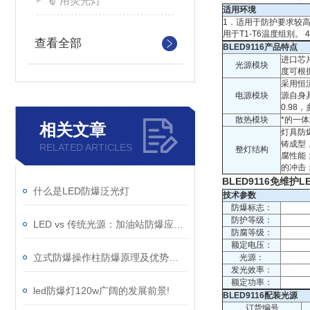
矿用荧光灯
适用环境
1．适用于防护要求较高、
用于T1-T6温度组别
查看全部
BLED9116产品特点
进口芯
光源模块
度可根
采用恒
电源模块
源自身
0.9
散热模块
*的一
相关文章
灯具防
铸成型
RELATED ARTICLES
整灯结构
腐性能
的冲击
BLED9116免维护
什么是LED防爆泛光灯
技术参数
防爆标志：
防护等级：
LED vs 传统光源：加油站防爆应急灯该如何选择？
防腐等级：
额定电压：
立式防爆操作柱防爆原理及优势特征
光源：
发光效率：
额定功率：
led防爆灯120w广阔的发展前景!
BLED9116配装光源
订货编号