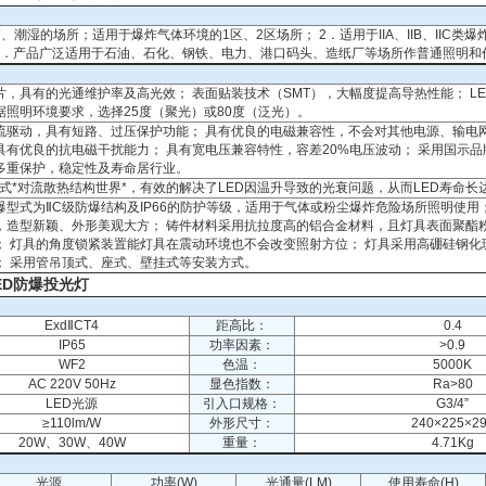
潮湿的场所；适用于爆炸气体环境的1区、2区场所； 2．适用于IIA、IIB、IIC类爆
。 4．产品广泛适用于石油、石化、钢铁、电力、港口码头、造纸厂等场所作普通照明
片，具有的光通维护率及高光效； 表面贴装技术（SMT），大幅度提高导热性能； L
据照明环境要求，选择25度（聚光）或80度（泛光）。
流驱动，具有短路、过压保护功能； 具有优良的电磁兼容性，不会对其他电源、输电
具有优良的抗电磁干扰能力； 具有宽电压兼容特性，容差20%电压波动； 采用国示
8，多重保护，稳定性及寿命居行业。
体式*对流散热结构世界*，有效的解决了LED因温升导致的光衰问题，从而LED寿命长
爆型式为ⅡC级防爆结构及IP66的防护等级，适用于气体或粉尘爆炸危险场所照明使用
，造型新颖、外形美观大方； 铸件材料采用抗拉度高的铝合金材料，且灯具表面聚酯
； 灯具的角度锁紧装置能灯具在震动环境也不会改变照射方位； 灯具采用高硼硅钢化
； 采用管吊顶式、座式、壁挂式等安装方式。
LED防爆投光灯
ExdⅡCT4
距高比：
0.4
IP65
功率因素：
>0.9
WF2
色温：
5000K
AC 220V 50Hz
显色指数：
Ra>80
LED光源
引入口规格：
G3/4”
≥110lm/W
外形尺寸：
240×225×2
20W、30W、40W
重量：
4.71Kg
光源
功率(W)
光通量(LM)
使用寿命(H)