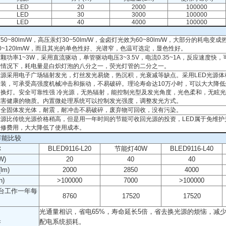
LED
20
2000
100000
LED
30
3000
100000
LED
40
4000
100000
50~80lm/W，高压汞灯30~50lm/W，金卤灯光效为60~80lm/W，大部分的耗电变
0~120lm/W，而且其光的单色性好、光谱窄，色温可选定，显色性好。
单颗功率1~3W，采用直流驱动，单管驱动电压3~3.5V，电流0.35~1A，反应速度
的情况下，耗电量是白炽灯泡的八分之一，荧光灯管的二分之一。
光源采用电子广场辐射发光，灯丝发光易烧，热沉积，光衰减等缺点。采用LED光源体
封装，可承受高强度机械冲击和振动，不易破碎。理论寿命达10万小时，可以大大降
繁换灯。安全可靠性强 冷光源，无热辐射，能控制光型及发光角度，光色柔和，无眩
危害健康的物质。内置微处理系统可以控制发光强度，调整发光方式。
为全固体发光体，耐震，耐冲击不易破碎，废弃物可回收，没有污染。
光源比传统光源价格稍高，但是用一年时间的节能可收回光源的投资，LED属于免维
维修费用，大大降低了使用成本。
节能比较
称
BLED9116-L20
节能灯40W
BLED9116-L40
W)
20
40
40
m)
2000
2850
4000
)
>100000
7000
>100000
0台工作一年每
8760
17520
17520
光通量相识，省电65%，寿命延长5倍，省去换光源的烦恼，减
果
配电系统损耗。