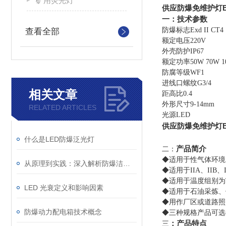
矿用荧光灯
供应防爆免维护灯BLE
一
：
技术参数
防爆标志
Exd II CT4
查看全部
额定电压
220V
外壳防护
IP67
额定功率
50W 70W 1
防腐等级
WF1
进线口螺纹
G3/4
相关文章
距高比
0.4
外形尺寸
9-14mm
RELATED ARTICLES
光源
LED
供应防爆免维护灯BLE
什么是LED防爆泛光灯
产品简介
二
：
◆适用于性气体环境
从原理到实践：深入解析防爆洁净灯的设计与功能
◆适用于
IIA
、
IIB
、
◆适用于温度组别为
LED 光衰定义和影响因素
◆适用于石油采炼、
◆用作厂区或道路照
防爆动力配电箱技术概念
◆三种规格产品可选
：
产品特点
三