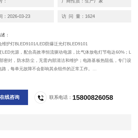
号：
厂商性质：生产厂家
2026-03-23
访 问 量：1624
描述：
护灯BLED9101/LED防爆泛光灯BLED9101
度LED光源，配合高效率恒流驱动电源，比气体放电灯节电达60%；L
全部密封，防水防尘，无需内部清洁和维护；电路基板热阻低，专门设
电路，每单元故障不会影响其余组件的正常工作。
电源模块: ：
15800826058
在线咨询
联系电话：