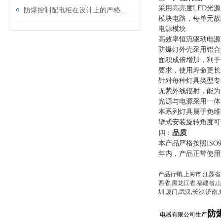
采用高亮度
LED
光源
防爆控制配电柜在设计上的严格要求
模块电路，每单元故
电源模块
:
高效率恒流驱动电源
防爆灯外壳采用铝合
面积成倍增加，利于
要求，使用寿命更长
针对每种灯具类型专
无紫外线辐射，能为
光源与电源采用一体
本系列灯具属于免维
壁式安装旋转角度可
品质
四：
本产品严格按照
ISO
年内，产品正常使用
产品行销,上海市,江苏省
西省,黑龙江省,福建省,山
圳,厦门,武汉,长沙,济南
防
电器有限公司生产