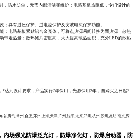
封，防水防尘，无需内部清洁和维护；电路基板热阻低，专门设计的
效；具有过压保护、过电流保护及突波电流保护功能。
能；电路基板紧贴铝合金壳体，可将点热源瞬间转换为面热源，散热
动带走热量；散热鳍片密度高，大大提高散热面积，充分
LED
的散热
，*达到设计要求，产品实行
7
年保用，光源保用
2
年，自购买之日起
2
省,青岛,常州,合肥,郑州,上海,天津,广州,沈阳,太原,郑州,杭州,苏州,昆明,南京,深
，
内场强光防爆泛光灯
，防爆净化灯
，防爆启动器，防