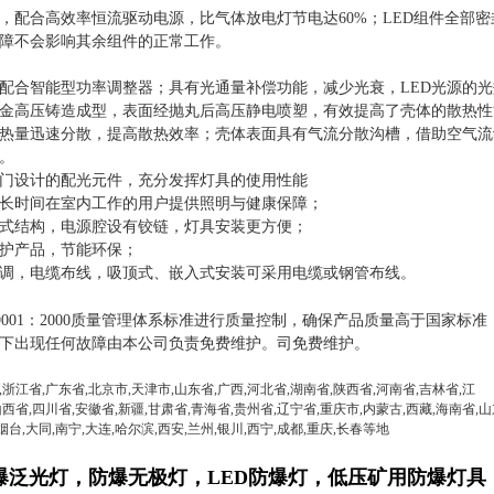
，配合高效率恒流驱动电源，比气体放电灯节电达
60%
；
LED
组件全部密
障不会影响其余组件的正常工作。
配合智能型功率调整器；具有光通量补偿功能，减少光衰，
LED
光源的光
金高压铸造成型，表面经抛丸后高压静电喷塑，有效提高了壳体的散热性
热量迅速分散，提高散热效率；壳体表面具有气流分散沟槽，借助空气流
。
门设计的配光元件，充分发挥灯具的使用性能
长时间在室内工作的用户提供照明与健康保障；
式结构，电源腔设有铰链，灯具安装更方便；
护产品，节能环保；
调，电缆布线，吸顶式、嵌入式安装可采用电缆或钢管布线。
9001
：
2000
质量管理体系标准进行质量控制，确保产品质量高于国家标准
下出现任何故障由本公司负责免费维护。司免费维护。
,浙江省,广东省,北京市,天津市,山东省,广西,河北省,湖南省,陕西省,河南省,吉林省,江
西省,四川省,安徽省,新疆,甘肃省,青海省,贵州省,辽宁省,重庆市,内蒙古,西藏,海南省,山东
,烟台,大同,南宁,大连,哈尔滨,西安,兰州,银川,西宁,成都,重庆,长春等地
爆泛光灯，防爆无极灯，LED防爆灯，
低压矿用防爆灯具