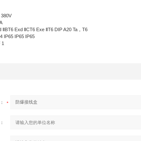
80V
A
 Exd ⅡCT6 Exe ⅡT6 DIP A20 Ta，T6
65 IP65 IP65
1
：
：