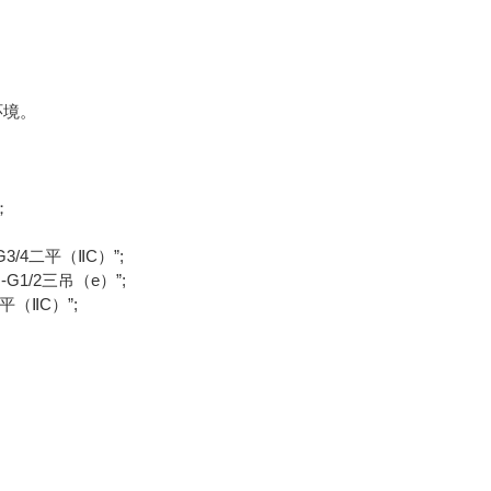
环境。
；
/4二平（ⅡC）”;
/2三吊（e）”;
（ⅡC）”;