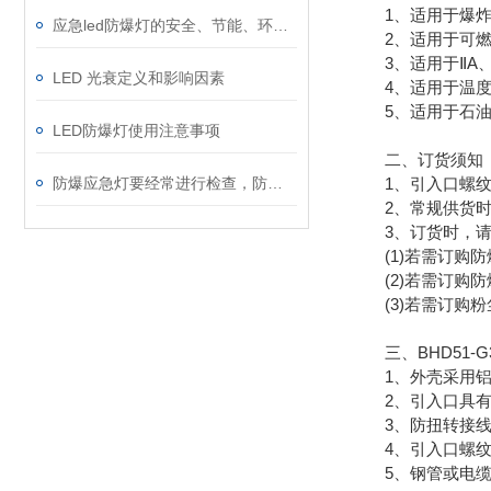
1、适用于爆炸性
应急led防爆灯的安全、节能、环保主要体现
2、适用于可燃性
3、适用于ⅡA、
LED 光衰定义和影响因素
4、适用于温度组
5、适用于石油采
LED防爆灯使用注意事项
二、订货须知
防爆应急灯要经常进行检查，防患未然！
1、引入口螺纹
2、常规供货时，
3、订货时，请
(1)若需订购防爆接
(2)若需订购防爆
(3)若需订购粉尘防
三、BHD51-G
1、外壳采用铝合
2、引入口具有
3、防扭转接线
4、引入口螺纹型
5、钢管或电缆