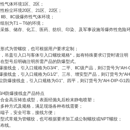
气体环境1区、2区；
粉尘环境20区、21区、22区；
ⅡB、ⅡC级爆炸性气体环境；
别为T1～T6的环境；
炼、储存、化工、医药、纺织、印染、及军事设施等爆炸性危险
形式为管螺纹，也可根据用户要求定制；
吊盖引入口与客体引入口螺纹规格*，如有特殊要求订货时请注明
在型号后明确注明所需产品的防爆型式。
线盒，引入口规格为G3/4"、二平、ⅡC级产品，则订货号为“AH-G3
接线盒，引入口规格为G1/2"、三吊、增安型产品，则订货号为“AH-G1
爆接线盒，引入口规格为G1"、四平，则订货号为“AH-DIP-G1四平
3/4防爆接线盒产品特点
金高压铸造成型，表面经抛丸后粉末静电喷塑；
多种方式及规格，满足现场各种布线需要；
端子，安全可靠，接线方便；
式常规为管螺纹，也可根据要求加工成公制螺纹或NPT螺纹；
布线。