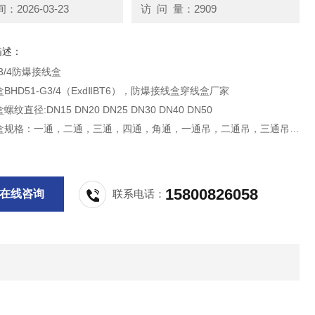
2026-03-23
访 问 量：2909
描述：
G3/4防爆接线盒
BHD51-G3/4（ExdⅡBT6），防爆接线盒穿线盒厂家
纹直径:DN15 DN20 DN25 DN30 DN40 DN50
盒规格：一通，二通，三通，四通，角通，一通吊，二通吊，三通吊，
角通吊
15800826058
在线咨询
联系电话：