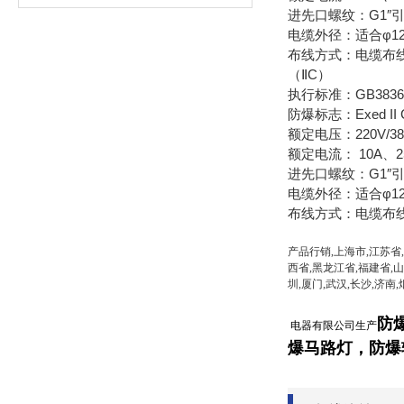
进先口螺纹：G1″引
电缆外径：适合φ12
布线方式：电缆布
（ⅡC）
执行标准：GB3836.1、
防爆标志：Exed II 
额定电压：220V/38
额定电流： 10A、2
进先口螺纹：G1″引
电缆外径：适合φ12
布线方式：电缆布
产品行销,上海市,江苏省,
西省,黑龙江省,福建省,山
圳,厦门,武汉,长沙,济南
防
电器有限公司生产
爆
马路灯
，
防爆