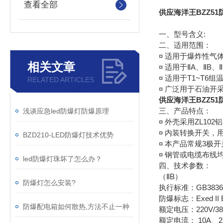
查看全部
供应海洋王BZZ5
一、型号含义:
二、适用范围：
¤ 适用于爆炸性气
相关文章
¤ 适用于ⅡA、ⅡB
¤ 适用于T1~T6
RELATED ARTICLES
¤ 广泛用于石油
供应海洋王BZZ5
三、产品特点：
浅谈应急led防爆灯防爆原理
¤ 外壳采用ZL1
¤ 内装转换开关，
BZD210-LED防爆灯技术优势
¤ 本产品常规3极
¤ 钢管或电缆布线
led防爆灯珠坏了怎么办？
四、技术参数：
（ⅡB）
防爆灯怎么安装?
执行标准：GB3836.1、
防爆标志：Exed II 
防爆配电箱如何散热,方法不止一种
额定电压：220V/38
额定电流： 10A、2