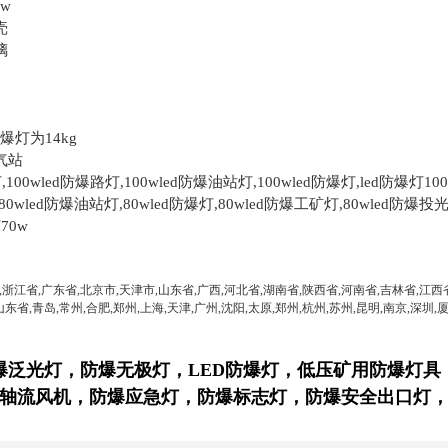
0w
壳
璃
爆灯为14kg
气站
,100wled防爆路灯,100wled防爆油站灯,100wled防爆灯,led防爆灯1
80wled防爆油站灯,80wled防爆灯,80wled防爆工矿灯,80wled防爆投光
70w
,浙江省,广东省,北京市,天津市,山东省,广西,河北省,湖南省,陕西省,河南省,吉林省,江西
山东省,青岛,常州,合肥,郑州,上海,天津,广州,沈阳,太原,郑州,杭州,苏州,昆明,南京,深圳,厦
爆泛光灯，防爆无极灯，LED防爆灯，
低压矿用防爆灯具
轴流风机
，防爆应急灯，防爆标志灯，防爆安全出口灯