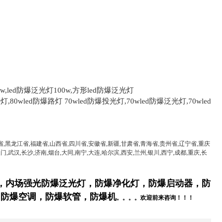
00w,led防爆泛光灯100w,方形led防爆泛光灯
灯,80wled防爆路灯 70wled防爆投光灯,70wled防爆泛光灯,70wled
省,黑龙江省,福建省,山西省,四川省,安徽省,新疆,甘肃省,青海省,贵州省,辽宁省,重庆
门,武汉,长沙,济南,烟台,大同,南宁,大连,哈尔滨,西安,兰州,银川,西宁,成都,重庆,长
，
内场强光防爆泛光灯
，防爆净化灯
，防爆启动器，防
，防爆空调，防爆软管，防爆
机
。。。。欢迎前来咨询！！！