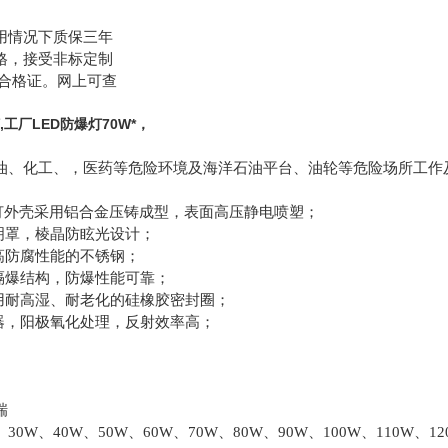
用情况下质保三年
格，接受非标定制
爆合格证。网上可查
,工厂LED防爆灯70W*，
油、化工、，医药等危险环境及海洋石油平台、油轮等危险场所工作
D灯外壳采用铝合金压铸成型，表面高压静电喷塑；
透明罩，棱晶防眩光设计；
高防腐性能的不锈钢；
口隔爆结构，防爆性能可靠；
采用耐高湿、耐老化的硅橡胶密封圈；
射器，阳极氧化处理，反射效率高；
瑞
30W、40W、50W、60W、70W、80W、90W、100W、110W、120