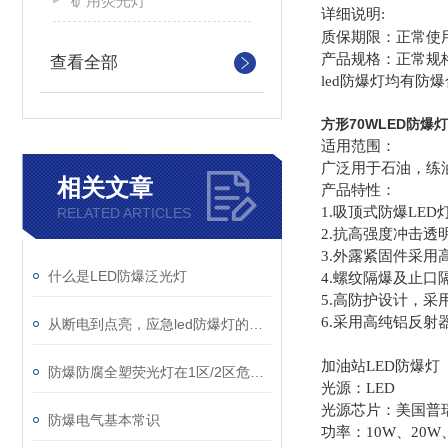
矿用荧光灯
详细说明:
质保期限：正常使
产品规格：正常规
查看全部
led防爆灯均有防
方形70WLED防爆灯
适用范围：
广泛用于石油，练
相关文章
产品特性：
1.吸顶式防爆LE
RELATED ARTICLES
2.抗高强度冲击
3.外露紧固件采用
什么是LED防爆泛光灯
4.螺纹隔爆及止
5.高防护设计，
6.采用高纯铝反
从断电到点亮，应急led防爆灯的快速切换技术与电池保障
加油站LED防爆灯
防爆防腐全塑荧光灯在1区/2区危险环境的部署
光源：LED
光源芯片：美国普
防爆电气基本常识
功率：10W、20W、