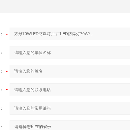
：
：
：
：
：
：