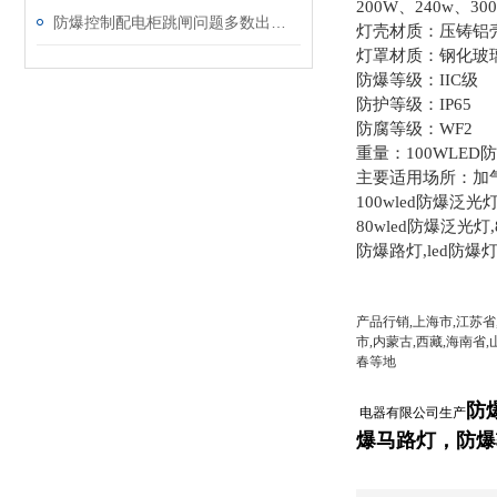
200W、240w、30
防爆控制配电柜跳闸问题多数出现在这几点上
灯壳材质：压铸铝
灯罩材质：钢化玻
防爆等级：IIC级
防护等级：IP65
防腐等级：WF2
重量：100WLED防
主要适用场所：加
100wled防爆泛光灯
80wled防爆泛光灯,
防爆路灯,led防爆灯
产品行销,上海市,江苏省
市,内蒙古,西藏,海南省,
春等地
防
电器有限公司生产
爆
马路灯
，
防爆