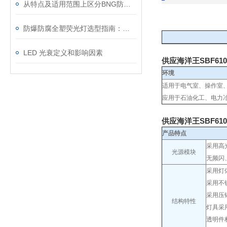
从特点及适用范围上区分BNG防爆软管与防爆挠性连接管
防爆防腐全塑荧光灯选型指南：从防爆等级到安装方式
LED 光衰定义和影响因素
供应海洋王SBF61
环境
适用于电气室、操作室
应用于石油化工、电力
供应海洋王SBF61
产品特点
采用高
光源模块
无频闪
采用灯
采用不
采用压
结构特性
灯具采
透明件