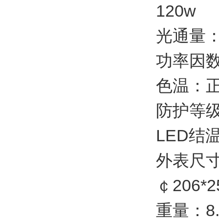
120w
光通量：≥
功率因数：
色温：正白
防护等级
LED结温
外表尺寸：￠
￠206*2
重量：8.5K