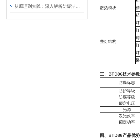
精
从原理到实践：深入解析防爆洁净灯的设计与功能
散热模块
精
精
灯
灯
铸
整灯结构
灯
灯
采
三、BTD86技术参数
防爆标志
防护等级
防腐等级
额定电压
光源
发光效率
额定功率
四、BTD86产品优势