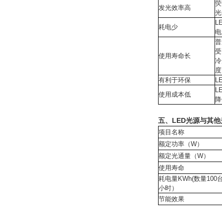
荧
发光效率高
光
L
耗电少
电
普
受
使用寿命长
冷
度
有利于环保
L
L
使用成本低
降
五、LED光源与其
项目名称
额定功率（
W
）
额定光通量（
W
）
使用寿命
耗电量
KWh(
数量
100
小时）
节能效果