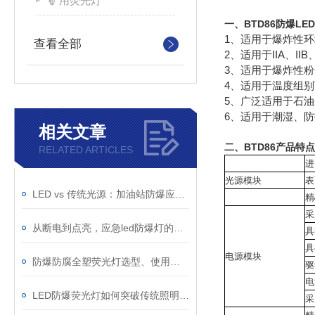
矿用荧光灯
一、
BTD86防爆LE
1、适用于爆炸性环
查看全部
2、适用于IIA、II
3、适用于爆炸性粉
4、适用于温度组别T
5、广泛适用于石
6、适用于潮湿、
相关文章
二、BTD86产品特点
RELATED ARTICLES
进
光源模块
表
LED vs 传统光源：加油站防爆应急灯该如何选择？
精
采
从断电到点亮，应急led防爆灯的快速切换技术与电池保障
具
具
电源模块
防爆防腐全塑荧光灯选型、使用与维护指南
驱
电
LED防爆荧光灯如何突破传统照明的局限？
采