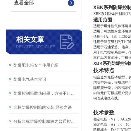
查看全部
XBK系列防爆控
XBK系列防爆控制箱(ⅡB、
适用范围
：
适用于爆炸性气体环境1
适用于可燃性粉尘环境20
适用于ⅡA、ⅡB、IIC
相关文章
适用于温度组别为T1~T
RELATED ARTICLES
适用于石油采炼、储存
用于电气控制系统中，
本产品方案多样，可根
XBK系列防爆控制
防爆配电箱安全使用介绍
技术特点
铝合金外壳压铸成型，
防爆电气基本常识
增安型外壳，模块结构
隔爆型外壳，内装指示
防爆控制箱散热问题，方法不止一种
内装元件可根据用户要
钢管或电缆布线。
非标防爆控制箱的安装,经验之谈
技术参数
额定电压（V）；AC220V
分析非标防爆控制箱较之普通控制箱有哪些特殊之处?
额定电流（A）；6，10，
防爆标志；Exd II BT6/C